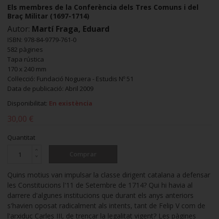
Els membres de la Conferència dels Tres Comuns i del
Braç Militar (1697-1714)
Autor:
Martí Fraga, Eduard
ISBN: 978-84-9779-761-0
582 pàgines
Tapa rústica
170 x 240 mm
Col·lecció: Fundació Noguera - Estudis Nº 51
Data de publicació: Abril 2009
Disponibilitat:
En existència
30,00 €
Quantitat
Comprar
Quins motius van impulsar la classe dirigent catalana a defensar
les Constitucions l'11 de Setembre de 1714? Qui hi havia al
darrere d'algunes institucions que durant els anys anteriors
s'havien oposat radicalment als intents, tant de Felip V com de
l'arxiduc Carles III, de trencar la legalitat vigent? Les pàgines