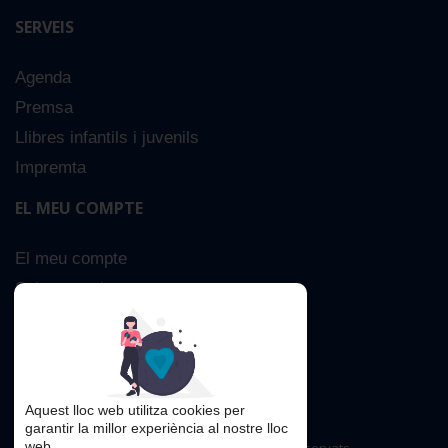
SERVEIS
Agenda
Premsa
Llibres infantils i juvenils
Impremta
EL MEU COMPTE
El meu compte
Sobre nosaltres
Cerca Avançada
Contacta
Aquest lloc web utilitza cookies per
garantir la millor experiència al nostre lloc
web.