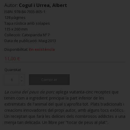
Autor:
Cogul i Urrea, Albert
ISBN: 978-84-7935-805-1
128 pàgines
Tapa rústica amb solapes
115 x 260 mm
Col·lecció: Catxipanda Nº 7
Data de publicació: Maig 2013
Disponibilitat:
En existència
11,00 €
Quantitat
Comprar
La cuina del peus de porc
aplega vuitanta-cinc receptes que
tenen com a ingredient principal la part inferior de les
extremitats de l'animal del qual s'aprofita tot. Plats tradicionals i
creacions innovadores del propi autor, amb alguns tocs exòtics.
Un receptari que farà les delícies dels nombrosos addictes a una
menja tan delicada. Un llibre per "tocar de peus al plat".