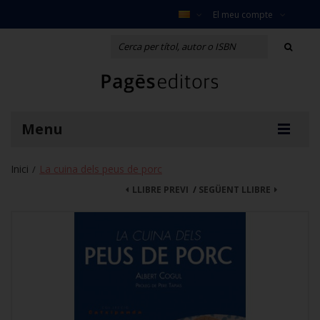
El meu compte
Menu
Inici
La cuina dels peus de porc
/
LLIBRE PREVI
/
SEGÜENT LLIBRE