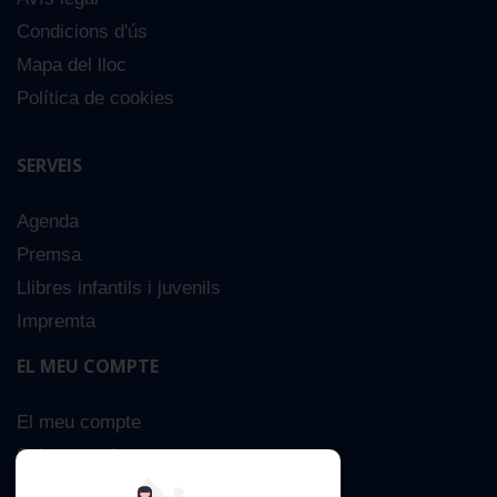
Condicions d'ús
Mapa del lloc
Política de cookies
SERVEIS
Agenda
Premsa
Llibres infantils i juvenils
Impremta
EL MEU COMPTE
El meu compte
Sobre nosaltres
Cerca Avançada