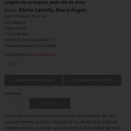
Llegint els evangelis amb ulls de dona
Autor:
Filella Castells, Maria Àngels
ISBN: 978-84-9779-161-8
204 pàgines
Tapa rústica
170 x 240 mm
Col·lecció: Sèrie Estudis Nº 72
Data de publicació: Juny 2004
Disponibilitat:
En existència
12,00 €
Comprar format Epub
Comprar format Pdf
Quantitat
Comprar
La mirada violeta és una immersió en els Evangelis des del
vessant femení, a través del qual se'ns ofereix la possibilitat
d'endinsar-nos i conèixer una mica més l'altra meitat del món