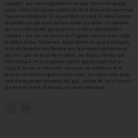
evangèlic, que resta volgudament amagat sota un llenguatge
críptic i unes concepcions patriarcals de la dona amb una mirada
masculina esbiaixada. En aquest llibre es posa en relleu l'actitud
de predilecció que Jesús va tenir envers les dones i es demana
que se'ns retorni allò que Jesús ens va donar directament i
explícita, i que ells, els homes de l'Església, ens han pres. Llegir
la Bíblia i el Nou Testament, especialment els quatre Evangelis,
amb ulls femenins ens il·lumina, ens fa prendre consciència de
qui som i què vol Jesús de nosaltres, les dones, i del lloc que
hem d'ocupar en les esglésies. Sabem que la religió com a
espai, la fe com a instrument i els punts de referència de la
dona en els textos sagrats són les eines i els camins pels quals
hem d'avançar per recuperar allò que, com he dit, se'ns ha pres i
que és ben nostre: la Paraula i el servei ministerial.