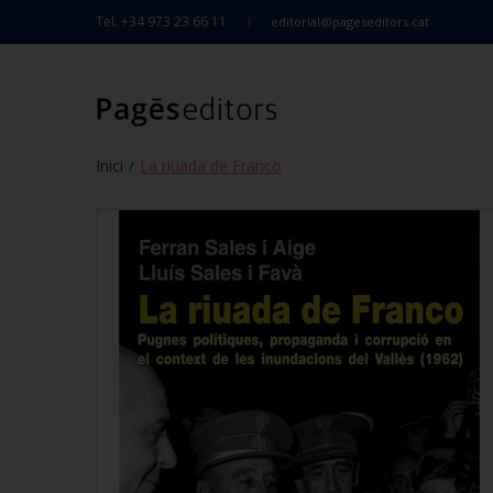
Tel. +34 973 23 66 11
editorial@pageseditors.cat
Inici
La riuada de Franco
/