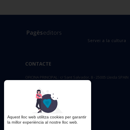
Servei a la cultura
CONTACTE
OFICINA PRINCIPAL : c/ Sant Salvador, 8 - 25005 Lleida SPAIN
editorial@pageseditors.cat
Telèfon: 973 23 66 11
pageseditors.cat
Aquest lloc web utilitza cookies per garantir
la millor experiència al nostre lloc web.