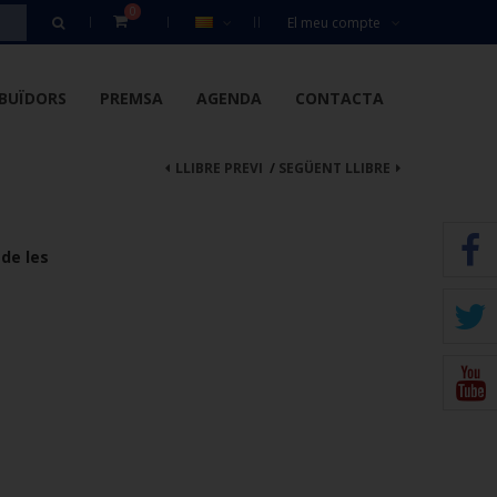
0
El meu compte
IBUÏDORS
PREMSA
AGENDA
CONTACTA
LLIBRE PREVI
/
SEGÜENT LLIBRE
 de les