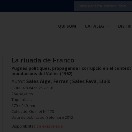
QUI SOM
CATÀLEG
DISTR
La riuada de Franco
Pugnes polítiques, propaganda i corrupció en el context
inundacions del Vallès (1962)
Autor:
Sales Aige, Ferran ; Sales Favà, Lluís
ISBN: 978-84-9975-271-6
264 pàgines
Tapa rústica
170 x 240 mm
Col·lecció: Guimet Nº 170
Data de publicació: Setembre 2012
Disponibilitat:
En existència