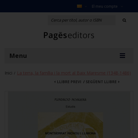
El meu compte
Menu
Inici
La terra, la família i la mort al Baix Maresme (1348-1486)
/
LLIBRE PREVI
/
SEGÜENT LLIBRE