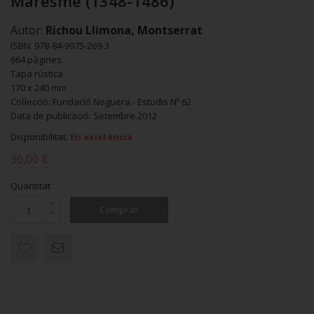
Maresme (1348-1486)
Autor:
Richou Llimona, Montserrat
ISBN: 978-84-9975-269-3
664 pàgines
Tapa rústica
170 x 240 mm
Col·lecció: Fundació Noguera - Estudis Nº 62
Data de publicació: Setembre 2012
Disponibilitat:
En existència
36,00 €
Quantitat
Comprar