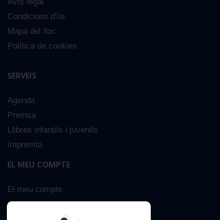
Avís legal
Condicions d'ús
Mapa del lloc
Política de cookies
SERVEIS
Agenda
Premsa
Llibres infantils i juvenils
Impremta
EL MEU COMPTE
El meu compte
Sobre nosaltres
Cerca Avançada