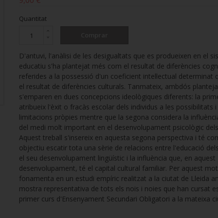
9,00 €
Quantitat
Comprar
D'antuvi, l'anàlisi de les desigualtats que es produeixen en el s
educatiu s'ha plantejat més com el resultat de diferències cogn
referides a la possessió d'un coeficient intel·lectual determina
el resultat de diferències culturals. Tanmateix, ambdós plante
s'emparen en dues concepcions ideològiques diferents: la prim
atribueix l'èxit o fracàs escolar dels individus a les possibilitats i
limitacions pròpies mentre que la segona considera la influència
del medi molt important en el desenvolupament psicològic dels 
Aquest treball s'insereix en aquesta segona perspectiva i té co
objectiu escatir tota una sèrie de relacions entre l'educació del
el seu desenvolupament lingüístic i la influència que, en aquest
desenvolupament, té el capital cultural familiar. Per aquest mot
fonamenta en un estudi empíric realitzat a la ciutat de Lleida 
mostra representativa de tots els nois i noies que han cursat e
primer curs d'Ensenyament Secundari Obligatori a la mateixa ci