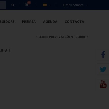
0
El meu compte
IBUÏDORS
PREMSA
AGENDA
CONTACTA
LLIBRE PREVI
/
SEGÜENT LLIBRE
ura i