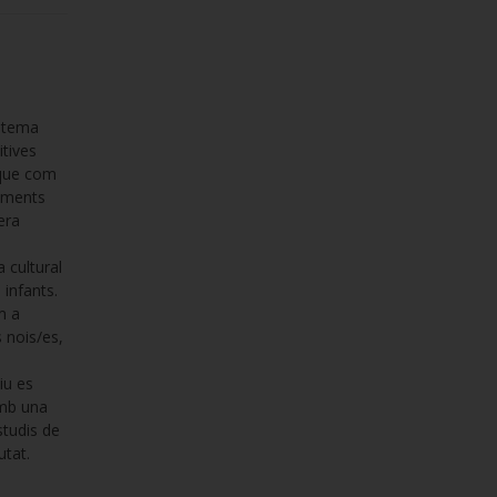
istema
itives
t que com
jaments
era
 cultural
infants.
m a
s nois/es,
iu es
amb una
studis de
utat.