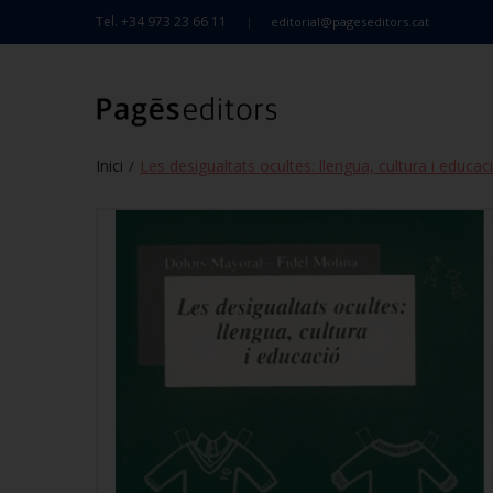
Tel. +34 973 23 66 11
editorial@pageseditors.cat
Inici
Les desigualtats ocultes: llengua, cultura i educac
/