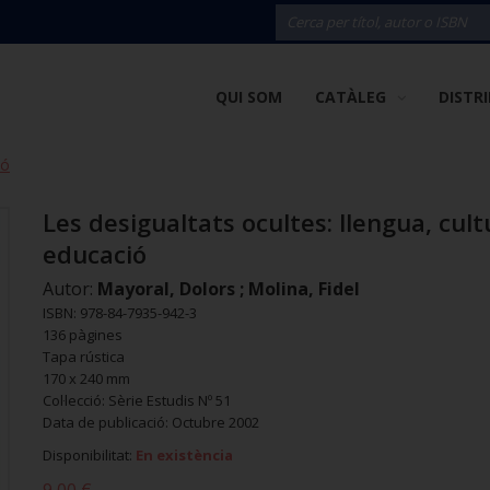
QUI SOM
CATÀLEG
DISTR
ió
Les desigualtats ocultes: llengua, cult
educació
Autor:
Mayoral, Dolors ; Molina, Fidel
ISBN: 978-84-7935-942-3
136 pàgines
Tapa rústica
170 x 240 mm
Col·lecció: Sèrie Estudis Nº 51
Data de publicació: Octubre 2002
Disponibilitat:
En existència