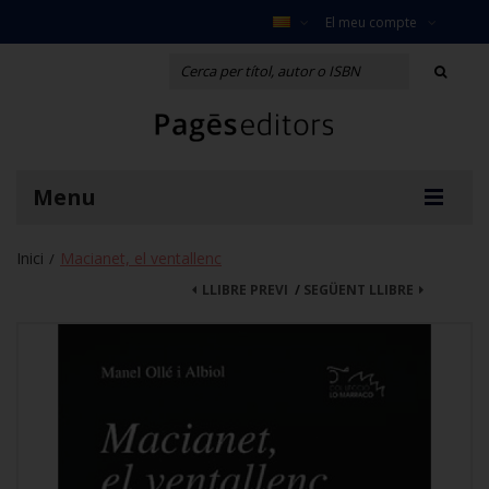
El meu compte
Menu
Inici
Macianet, el ventallenc
/
LLIBRE PREVI
/
SEGÜENT LLIBRE