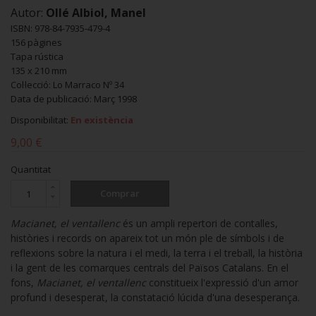
Autor:
Ollé Albiol, Manel
ISBN: 978-84-7935-479-4
156 pàgines
Tapa rústica
135 x 210 mm
Col·lecció: Lo Marraco Nº 34
Data de publicació: Març 1998
Disponibilitat:
En existència
9,00 €
Quantitat
Comprar
Macianet, el ventallenc
és un ampli repertori de contalles,
històries i records on apareix tot un món ple de símbols i de
reflexions sobre la natura i el medi, la terra i el treball, la història
i la gent de les comarques centrals del Països Catalans. En el
fons,
Macianet, el ventallenc
constitueix l'expressió d'un amor
profund i desesperat, la constatació lúcida d'una desesperança.