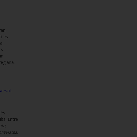
ran
ti es
ra
rs
un
vegiana.
versal,
lès
ts. Entre
ata,
previstes
.