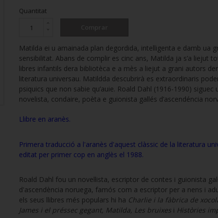
Quantitat
Comprar
Matilda ei u amainada plan degordida, intelligenta e damb ua g
sensibilitat. Abans de complir es cinc ans, Matilda ja s’a liejut to
libres infantils dera bibliotèca e a mès a liejut a grani autors de
literatura universau. Matildda descubrirà es extraordinaris pode
psiquics que non sabie qu’auie. Roald Dahl (1916-1990) siguec 
novelista, condaire, poèta e guionista gallés d’ascendéncia nor
Llibre en aranès.
Primera traducció a l'aranès d'aquest clàssic de la literatura uni
editat per primer cop en anglès el 1988.
Roald Dahl fou un novel·lista, escriptor de contes i guionista gal·
d'ascendència noruega, famós com a escriptor per a nens i adul
els seus llibres més populars hi ha
Charlie i la fàbrica de xocol
James i el préssec gegant, Matilda, Les bruixes
i
Històries im