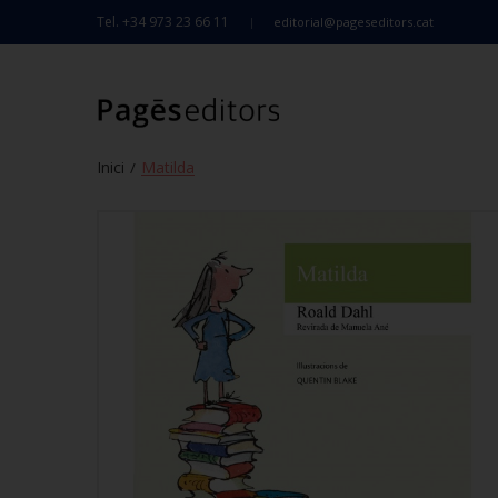
Tel. +34 973 23 66 11
editorial@pageseditors.cat
Inici
Matilda
/