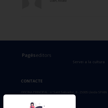
Dalh, Roald
Servei a la cultura
CONTACTE
OFICINA PRINCIPAL : c/ Sant Salvador, 8 - 25005 Lleida SPAIN
editorial@pageseditors.cat