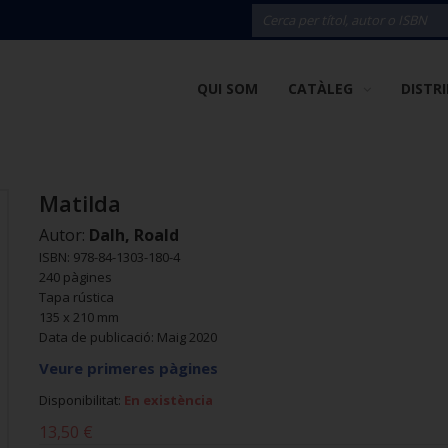
QUI SOM
CATÀLEG
DISTR
Matilda
Autor:
Dalh, Roald
ISBN: 978-84-1303-180-4
240 pàgines
Tapa rústica
135 x 210 mm
Data de publicació: Maig 2020
Veure primeres pàgines
Disponibilitat:
En existència
13,50 €