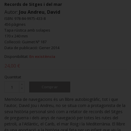
Records de Sitges i del mar
Autor:
Jou Andreu, David
ISBN: 978-84-9975-433-8
456 pàgines
Tapa rústica amb solapes
170 x 240 mm
Col·lecció: Guimet Nº 187
Data de publicació: Gener 2014
Disponibilitat:
En existència
24,00 €
Quantitat
Comprar
Memòria de navegacions és un llibre autobiogràfic, tot i que
l'autor, David Jou i Andreu, no se situa com a protagonista de la
seva història personal sinó com a relator de records del Sitges
de preguerra i dels anys de navegació per totes les rutes del
petroli, a l'Atlàntic, el Carib, el mar Roig i la Mediterrània. El llibre
és una aportació a la història oral feta per un infant que viu la