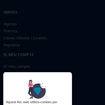
SERVEIS
Agenda
Premsa
Llibres infantils i juvenils
Impremta
EL MEU COMPTE
El meu compte
Sobre nosaltres
Cerca Avançada
Contacta
Aquest lloc web utilitza cookies per