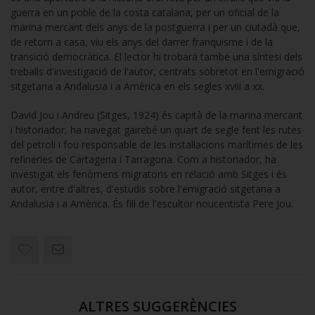
guerra en un poble de la costa catalana, per un oficial de la
marina mercant dels anys de la postguerra i per un ciutadà que,
de retorn a casa, viu els anys del darrer franquisme i de la
transició democràtica. El lector hi trobarà també una síntesi dels
treballs d'investigació de l'autor, centrats sobretot en l'emigració
sitgetana a Andalusia i a Amèrica en els segles xviii a xx.
David Jou i Andreu (Sitges, 1924) és capità de la marina mercant
i historiador, ha navegat gairebé un quart de segle fent les rutes
del petroli i fou responsable de les instal·lacions marítimes de les
refineries de Cartagena i Tarragona. Com a historiador, ha
investigat els fenòmens migratoris en relació amb Sitges i és
autor, entre d'altres, d'estudis sobre l'emigració sitgetana a
Andalusia i a Amèrica. És fill de l'escultor noucentista Pere Jou.
ALTRES SUGGERÈNCIES