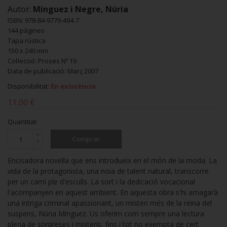
Autor:
Mínguez i Negre, Núria
ISBN: 978-84-9779-494-7
144 pàgines
Tapa rústica
150 x 240 mm
Col·lecció: Proses Nº 19
Data de publicació: Març 2007
Disponibilitat:
En existència
11,00 €
Quantitat
Comprar
Encisadora novel·la que ens introdueix en el món de la moda. La
vida de la protagonista, una noia de talent natural, transcorre
per un camí ple d'esculls. La sort i la dedicació vocacional
l'acompanyen en aquest ambient. En aquesta obra s'hi amagarà
una intriga criminal apassionant, un misteri més de la reina del
suspens, Núria Mínguez. Us oferim com sempre una lectura
plena de sorpreses i misteris, fins i tot no exempta de cert