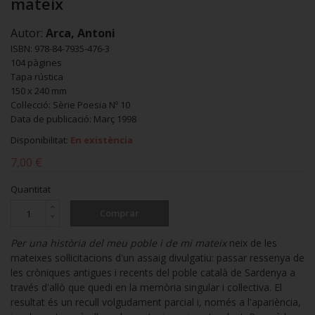
mateix
Autor:
Arca, Antoni
ISBN: 978-84-7935-476-3
104 pàgines
Tapa rústica
150 x 240 mm
Col·lecció: Sèrie Poesia Nº 10
Data de publicació: Març 1998
Disponibilitat:
En existència
7,00 €
Quantitat
Comprar
Per una història del meu poble i de mi mateix
neix de les
mateixes sol·licitacions d'un assaig divulgatiu: passar ressenya de
les cròniques antigues i recents del poble català de Sardenya a
través d'allò que quedi en la memòria singular i col·lectiva. El
resultat és un recull volgudament parcial i, només a l'apariència,