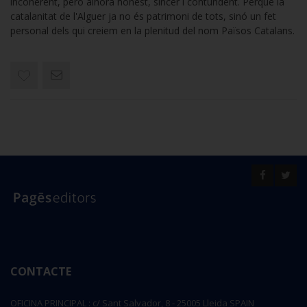
incoherent, però alhora honest, sincer i contundent. Perquè la
catalanitat de l'Alguer ja no és patrimoni de tots, sinó un fet
personal dels qui creiem en la plenitud del nom Països Catalans.
CONTACTE
OFICINA PRINCIPAL : c/ Sant Salvador, 8 - 25005 Lleida SPAIN