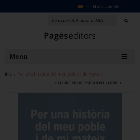
El meu compte
Menu
Inici
Per una història del meu poble i de mateix
/
LLIBRE PREVI
/
SEGÜENT LLIBRE