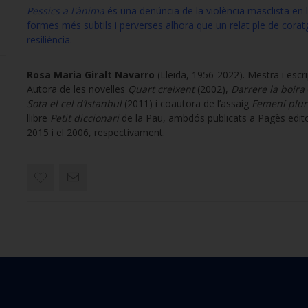
Pessics a l'ànima
és una denúncia de la violència masclista en 
formes més subtils i perverses alhora que un relat ple de coratg
resiliència.
Rosa Maria Giralt Navarro
(Lleida, 1956-2022). Mestra i escri
Autora de les novel·les
Quart creixent
(2002),
Darrere la boira
Sota el cel d’Istanbul
(2011) i coautora de l’assaig
Femení plur
llibre
Petit diccionari
de la Pau, ambdós publicats a Pagès edito
2015 i el 2006, respectivament.