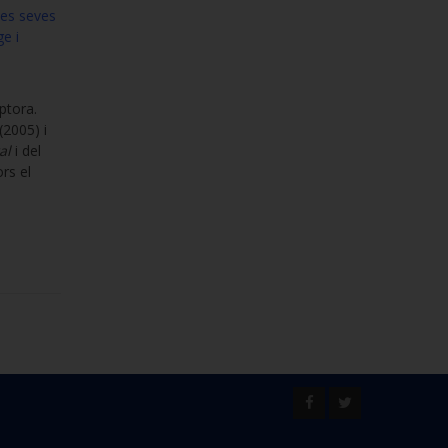
les seves
e i
ptora.
(2005) i
al
i del
rs el