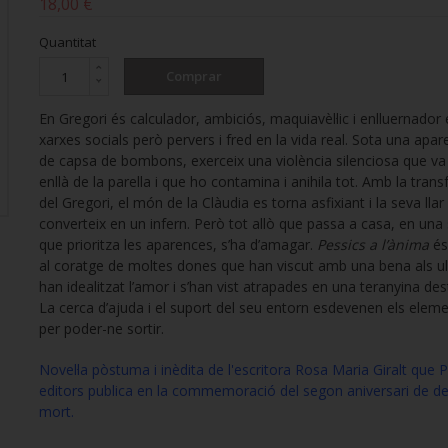
18,00 €
Quantitat
Comprar
En Gregori és calculador, ambiciós, maquiavèl·lic i enlluernador 
xarxes socials però pervers i fred en la vida real. Sota una apar
de capsa de bombons, exerceix una violència silenciosa que v
enllà de la parella i que ho contamina i anihila tot. Amb la tran
del Gregori, el món de la Clàudia es torna asfixiant i la seva llar
converteix en un infern. Però tot allò que passa a casa, en una 
que prioritza les aparences, s’ha d’amagar.
Pessics a l’ànima
és
al coratge de moltes dones que han viscut amb una bena als ul
han idealitzat l’amor i s’han vist atrapades en una teranyina des
La cerca d’ajuda i el suport del seu entorn esdevenen els eleme
per poder-ne sortir.
Novel·la pòstuma i inèdita de l'escritora Rosa Maria Giralt que 
editors publica en la commemoració del segon aniversari de de
mort.