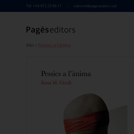
Tel. +34 973 23 66 11
editorial@pageseditors.cat
Inici
Pessics a l'ànima
/