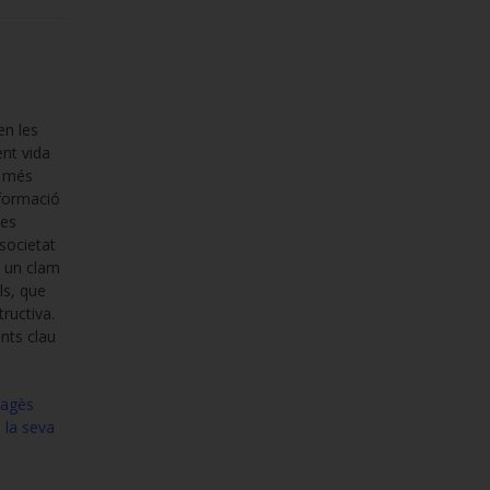
en les
ent vida
a més
sformació
 es
societat
 un clam
ls, que
tructiva.
nts clau
Pagès
 la seva