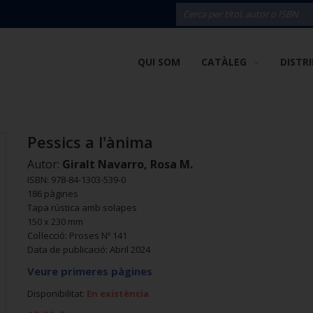
QUI SOM
CATÀLEG
DISTR
Pessics a l'ànima
Autor:
Giralt Navarro, Rosa M.
ISBN: 978-84-1303-539-0
186 pàgines
Tapa rústica amb solapes
150 x 230 mm
Col·lecció: Proses Nº 141
Data de publicació: Abril 2024
Veure primeres pàgines
Disponibilitat:
En existència