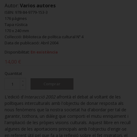
Autor:
Varios autores
ISBN: 978-84-9779-153-3
176 pàgines
Tapa rústica
170 x 240 mm
Col·lecció: Biblioteca de política cultural Nº 4
Data de publicació: Abril 2004
Disponibilitat:
En existència
14,00 €
Quantitat
Comprar
L'edició d'
Interacció 2002
afrontà el debat al voltant de les
polítiques interculturals amb l'objectiu de donar resposta als
nous fenòmens que la nostra societat ha d'abordar per tal de
garantir, tothora, un diàleg que comporti el mutu enriquiment i
l'ampliació de les pròpies visions culturals. Aquest llibre en recull
algunes de les aportacions principals amb l'objectiu d'erigir-se
en referent útil pel que fa a la reflexió sobre el fet migratori, el