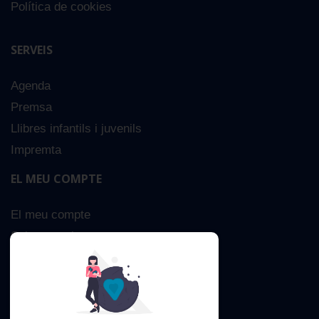
Política de cookies
SERVEIS
Agenda
Premsa
Llibres infantils i juvenils
Impremta
EL MEU COMPTE
El meu compte
Sobre nosaltres
Cerca Avançada
Contacta