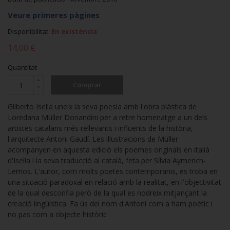
Veure primeres pàgines
Disponibilitat:
En existència
14,00 €
Quantitat
Comprar
Gilberto Isella uneix la seva poesia amb l'obra plàstica de
Loredana Müller Donandini per a retre homenatge a un dels
artistes catalans més rellevants i influents de la història,
l'arquitecte Antoni Gaudí. Les il·lustracions de Müller
acompanyen en aquesta edició els poemes originals en italià
d'Isella i la seva traducció al català, feta per Sílvia Aymerich-
Lemos. L'autor, com molts poetes contemporanis, es troba en
una situació paradoxal en relació amb la realitat, en l'objectivitat
de la qual desconfia però de la qual es nodreix mitjançant la
creació lingüística. Fa ús del nom d'Antoni com a ham poètic i
no pas com a objecte històric