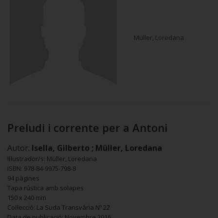
Müller, Loredana
Preludi i corrente per a Antoni
Autor:
Isella, Gilberto ; Müller, Loredana
Il·lustrador/s: Müller, Loredana
ISBN: 978-84-9975-798-8
94 pàgines
Tapa rústica amb solapes
150 x 240 mm
Col·lecció: La Suda Transvària Nº 22
Data de publicació: Novembre 2016