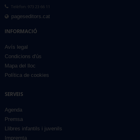
Telèfon: 973 23 66 11
pageseditors.cat
INFORMACIÓ
Avís legal
Condicions d'ús
Mapa del lloc
Política de cookies
Jardí francès
17,00 €
SERVEIS
Comprar
Agenda
Premsa
Llibres infantils i juvenils
Impremta