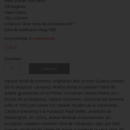
ISBN: 978-84-7935-289-9
200 pàgines
Tapa rústica
160 x 220 mm
Col·lecció: Sèrie Veus de la Diàspora Nº 1
Data de publicació: Maig 1995
Disponibilitat:
En existència
7,00 €
Quantitat
Comprar
Aquest recull de poemes, englobats dins el nom
Quatre poetes
de la diàspora catalana
, intenta donar a conèixer l'obra de
quatre guardonats en el Primer Certamen Literari (Petits Jocs
Florals de la Diàspora). Aquest certamen, convocat per primera
volta el 1993 pel Center for Catalan Studies de la Universitat
Catòlica d'Amèrica i la Fundació Paulí Bellet, ambdues de
Washington, DC (USA), anava destinat exclusivament als
escriptors catalans residents fora de Catalunya i que, per tant,
poques oportunitats tenen de donar a conèixer la seva obra. Els