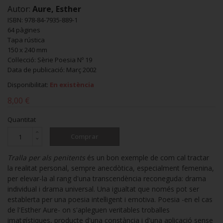
Autor:
Aure, Esther
ISBN: 978-84-7935-889-1
64 pàgines
Tapa rústica
150 x 240 mm
Col·lecció: Sèrie Poesia Nº 19
Data de publicació: Març 2002
Disponibilitat:
En existència
8,00 €
Quantitat
Comprar
Tralla per als penitents
és un bon exemple de com cal tractar
la realitat personal, sempre anecdòtica, especialment femenina,
per elevar-la al rang d'una transcendència reconeguda: drama
individual i drama universal. Una igualtat que només pot ser
establerta per una poesia intel·ligent i emotiva. Poesia -en el cas
de l'Esther Aure- on s'apleguen veritables troballes
imatgístiques, producte d'una constància i d'una aplicació sense