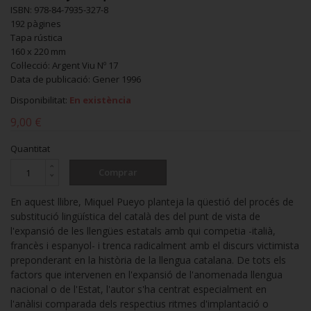
ISBN: 978-84-7935-327-8
192 pàgines
Tapa rústica
160 x 220 mm
Col·lecció: Argent Viu Nº 17
Data de publicació: Gener 1996
Disponibilitat:
En existència
9,00 €
Quantitat
Comprar
En aquest llibre, Miquel Pueyo planteja la qüestió del procés de
substitució lingüística del català des del punt de vista de
l'expansió de les llengües estatals amb qui competia -italià,
francès i espanyol- i trenca radicalment amb el discurs victimista
preponderant en la història de la llengua catalana. De tots els
factors que intervenen en l'expansió de l'anomenada llengua
nacional o de l'Estat, l'autor s'ha centrat especialment en
l'anàlisi comparada dels respectius ritmes d'implantació o