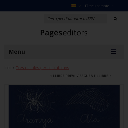
El meu compte
Menu
Inici
Tres escoles per als catalans
/
LLIBRE PREVI
/
SEGÜENT LLIBRE