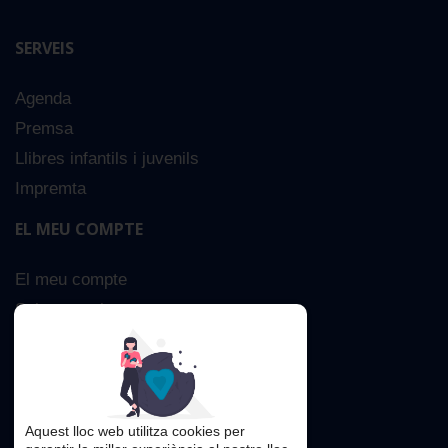
SERVEIS
Agenda
Premsa
Llibres infantils i juvenils
Impremta
EL MEU COMPTE
El meu compte
Sobre nosaltres
Cerca Avançada
Contacta
Aquest lloc web utilitza cookies per