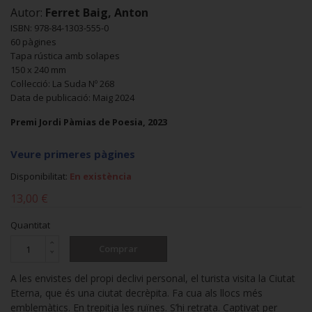
Autor:
Ferret Baig, Anton
ISBN: 978-84-1303-555-0
60 pàgines
Tapa rústica amb solapes
150 x 240 mm
Col·lecció: La Suda Nº 268
Data de publicació: Maig 2024
Premi Jordi Pàmias de Poesia, 2023
Veure primeres pàgines
Disponibilitat:
En existència
13,00 €
Quantitat
Comprar
A les envistes del propi declivi personal, el turista visita la Ciutat
Eterna, que és una ciutat decrèpita. Fa cua als llocs més
emblemàtics. En trepitja les ruïnes. S’hi retrata. Captivat per