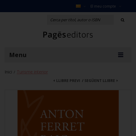
El meu compte
Menu
Inici
Turisme interior
/
LLIBRE PREVI
/
SEGÜENT LLIBRE