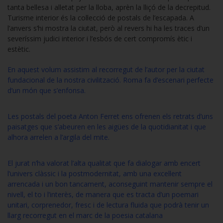
tanta bellesa i alletat per la lloba, aprèn la lliçó de la decrepitud.
Turisme interior és la col·lecció de postals de l’escapada. A
l’anvers s’hi mostra la ciutat, però al revers hi ha les traces d’un
severíssim judici interior i l’esbós de cert compromís ètic i
estètic.
En aquest volum assistim al recorregut de l’autor per la ciutat
fundacional de la nostra civilització. Roma fa d’escenari perfecte
d’un món que s’enfonsa.
Les postals del poeta Anton Ferret ens ofrenen els retrats d’uns
paisatges que s’abeuren en les aigües de la quotidianitat i que
alhora arrelen a l’argila del mite.
El jurat n’ha valorat l’alta qualitat que fa dialogar amb encert
l’univers clàssic i la postmodernitat, amb una excel·lent
arrencada i un bon tancament, aconseguint mantenir sempre el
nivell, el to i l’interès, de manera que es tracta d’un poemari
unitari, corprenedor, fresc i de lectura fluida que podrà tenir un
llarg recorregut en el marc de la poesia catalana