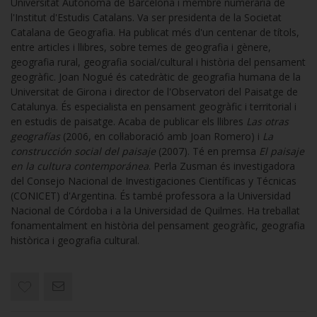
Universitat Autònoma de Barcelona i membre numerària de
l'Institut d'Estudis Catalans. Va ser presidenta de la Societat
Catalana de Geografia. Ha publicat més d'un centenar de títols,
entre articles i llibres, sobre temes de geografia i gènere,
geografia rural, geografia social/cultural i història del pensament
geogràfic. Joan Nogué és catedràtic de geografia humana de la
Universitat de Girona i director de l'Observatori del Paisatge de
Catalunya. És especialista en pensament geogràfic i territorial i
en estudis de paisatge. Acaba de publicar els llibres
Las otras
geografías
(2006, en col·laboració amb Joan Romero) i
La
construcción social del paisaje
(2007). Té en premsa
El paisaje
en la cultura contemporánea
. Perla Zusman és investigadora
del Consejo Nacional de Investigaciones Científicas y Técnicas
(CONICET) d'Argentina. És també professora a la Universidad
Nacional de Córdoba i a la Universidad de Quilmes. Ha treballat
fonamentalment en història del pensament geogràfic, geografia
històrica i geografia cultural.