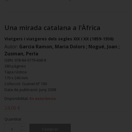
Una mirada catalana a l'Àfrica
Viatgers i viatgeres dels segles XIX i XX (1859-1936)
Autor:
Garcia Ramon, Maria Dolors ; Nogué, Joan ;
Zusman, Perla
ISBN: 978-84-9779-608-8
380 pàgines
Tapa rústica
170 x 240 mm
Col·lecció: Guimet Nº 100
Data de publicació: Juny 2008
Disponibilitat:
En existència
24,00 €
Quantitat
Comprar