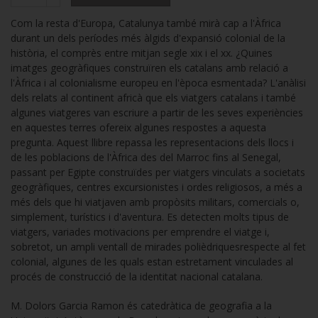
Com la resta d'Europa, Catalunya també mirà cap a l'Àfrica
durant un dels períodes més àlgids d'expansió colonial de la
història, el comprès entre mitjan segle xix i el xx. ¿Quines
imatges geogràfiques construïren els catalans amb relació a
l'Àfrica i al colonialisme europeu en l'època esmentada? L'anàlisi
dels relats al continent africà que els viatgers catalans i també
algunes viatgeres van escriure a partir de les seves experiències
en aquestes terres ofereix algunes respostes a aquesta
pregunta. Aquest llibre repassa les representacions dels llocs i
de les poblacions de l'Àfrica des del Marroc fins al Senegal,
passant per Egipte construïdes per viatgers vinculats a societats
geogràfiques, centres excursionistes i ordes religiosos, a més a
més dels que hi viatjaven amb propòsits militars, comercials o,
simplement, turístics i d'aventura. Es detecten molts tipus de
viatgers, variades motivacions per emprendre el viatge i,
sobretot, un ampli ventall de mirades polièdriquesrespecte al fet
colonial, algunes de les quals estan estretament vinculades al
procés de construcció de la identitat nacional catalana.
M. Dolors Garcia Ramon és catedràtica de geografia a la