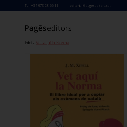
Tel. +34 973 23 66 11
editorial@pageseditors.cat
Inici
Vet aquí la Norma
/