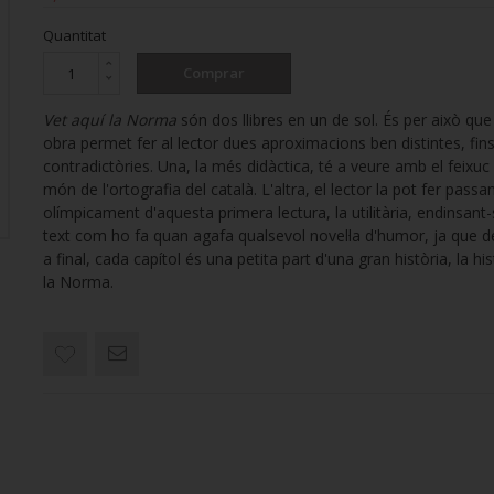
Quantitat
Comprar
Vet aquí la Norma
són dos llibres en un de sol. És per això qu
obra permet fer al lector dues aproximacions ben distintes, fins 
contradictòries. Una, la més didàctica, té a veure amb el feixuc 
món de l'ortografia del català. L'altra, el lector la pot fer passa
olímpicament d'aquesta primera lectura, la utilitària, endinsant-
text com ho fa quan agafa qualsevol novel·la d'humor, ja que de
a final, cada capítol és una petita part d'una gran història, la hi
la Norma.