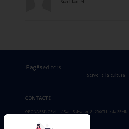
Xipell, Joan M.
Servei a la cultura
CONTACTE
OFICINA PRINCIPAL : c/ Sant Salvador, 8 - 25005 Lleida SPAIN
editorial@pageseditors.cat