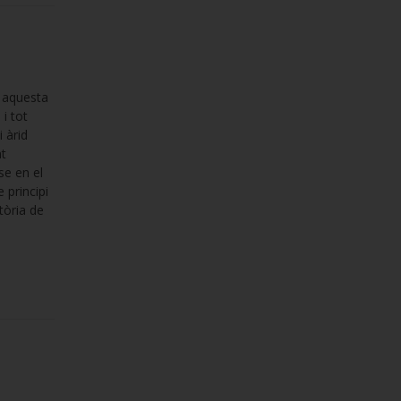
e aquesta
i tot
i àrid
nt
se en el
 principi
stòria de