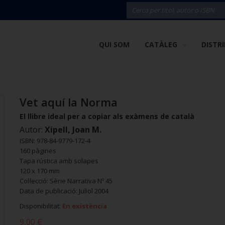
QUI SOM
CATÀLEG
DISTR
Vet aquí la Norma
El llibre ideal per a copiar als exàmens de català
Autor:
Xipell, Joan M.
ISBN: 978-84-9779-172-4
160 pàgines
Tapa rústica amb solapes
120 x 170 mm
Col·lecció: Sèrie Narrativa Nº 45
Data de publicació: Juliol 2004
Disponibilitat:
En existència
9,00 €