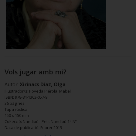
Vols jugar amb mi?
Autor:
Xirinacs Díaz, Olga
Il·lustrador/s: Poveda Piérola, Mabel
ISBN: 978-84-1303-057-9
36 pàgines
Tapa rústica
150 x 150 mm
Col·lecció: Nandibú - Petit Nandibú 14 Nº
Data de publicació: Febrer 2019