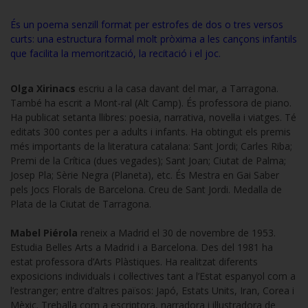
És un poema senzill format per estrofes de dos o tres versos
curts: una estructura formal molt pròxima a les cançons infantils
que facilita la memorització, la recitació i el joc.
Olga Xirinacs
escriu a la casa davant del mar, a Tarragona.
També ha escrit a Mont-ral (Alt Camp). És professora de piano.
Ha publicat setanta llibres: poesia, narrativa, novel·la i viatges. Té
editats 300 contes per a adults i infants. Ha obtingut els premis
més importants de la literatura catalana: Sant Jordi; Carles Riba;
Premi de la Crítica (dues vegades); Sant Joan; Ciutat de Palma;
Josep Pla; Sèrie Negra (Planeta), etc. És Mestra en Gai Saber
pels Jocs Florals de Barcelona. Creu de Sant Jordi. Medalla de
Plata de la Ciutat de Tarragona.
Mabel Piérola
reneix a Madrid el 30 de novembre de 1953.
Estudia Belles Arts a Madrid i a Barcelona. Des del 1981 ha
estat professora d’Arts Plàstiques. Ha realitzat diferents
exposicions individuals i col·lectives tant a l’Estat espanyol com a
l’estranger; entre d’altres països: Japó, Estats Units, Iran, Corea i
Mèxic. Treballa com a escriptora, narradora i il·lustradora de