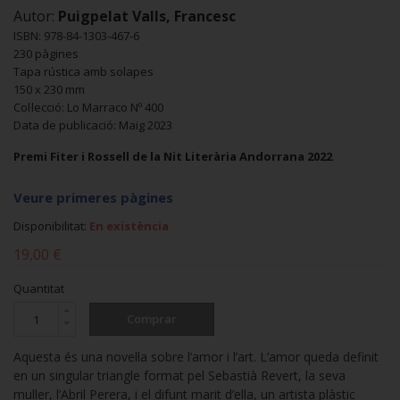
Autor:
Puigpelat Valls, Francesc
ISBN: 978-84-1303-467-6
230 pàgines
Tapa rústica amb solapes
150 x 230 mm
Col·lecció: Lo Marraco Nº 400
Data de publicació: Maig 2023
Premi Fiter i Rossell de la Nit Literària Andorrana 2022
Veure primeres pàgines
Disponibilitat:
En existència
19,00 €
Quantitat
Comprar
Aquesta és una novel·la sobre l’amor i l’art. L’amor queda definit
en un singular triangle format pel Sebastià Revert, la seva
muller, l’Abril Perera, i el difunt marit d’ella, un artista plàstic