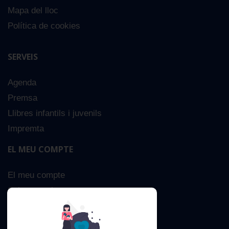
Mapa del lloc
Política de cookies
SERVEIS
Agenda
Premsa
Llibres infantils i juvenils
Impremta
EL MEU COMPTE
El meu compte
Sobre nosaltres
Cerca Avançada
Contacta