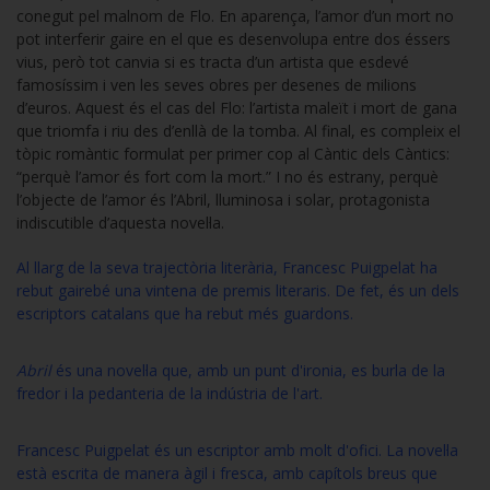
conegut pel malnom de Flo. En aparença, l’amor d’un mort no
pot interferir gaire en el que es desenvolupa entre dos éssers
vius, però tot canvia si es tracta d’un artista que esdevé
famosíssim i ven les seves obres per desenes de milions
d’euros. Aquest és el cas del Flo: l’artista maleït i mort de gana
que triomfa i riu des d’enllà de la tomba. Al final, es compleix el
tòpic romàntic formulat per primer cop al Càntic dels Càntics:
“perquè l’amor és fort com la mort.” I no és estrany, perquè
l’objecte de l’amor és l’Abril, lluminosa i solar, protagonista
indiscutible d’aquesta novel·la.
Al llarg de la seva trajectòria literària, Francesc Puigpelat ha
rebut gairebé una vintena de premis literaris. De fet, és un dels
escriptors catalans que ha rebut més guardons.
Abril
és una novel·la que, amb un punt d'ironia, es burla de la
fredor i la pedanteria de la indústria de l'art.
Francesc Puigpelat és un escriptor amb molt d'ofici. La novel·la
està escrita de manera àgil i fresca, amb capítols breus que