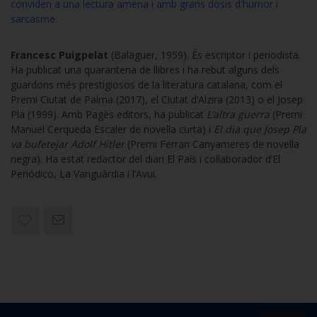
conviden a una lectura amena i amb grans dosis d'humor i
sarcasme.
Francesc Puigpelat
(Balaguer, 1959). És escriptor i periodista.
Ha publicat una quarantena de llibres i ha rebut alguns dels
guardons més prestigiosos de la literatura catalana, com el
Premi Ciutat de Palma (2017), el Ciutat d’Alzira (2013) o el Josep
Pla (1999). Amb Pagès editors, ha publicat
L’altra guerra
(Premi
Manuel Cerqueda Escaler de novel·la curta) i
El dia que Josep Pla
va bufetejar Adolf Hitler
(Premi Ferran Canyameres de novel·la
negra). Ha estat redactor del diari El País i col·laborador d’El
Periódico, La Vanguàrdia i l’Avui.