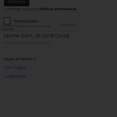
Subscriure
He llegit i accepto la
Política de Privacitat
Jaume Gort, de Jordi Curcó
22 novembre de 2016 13.15.01 CET
Llegeix els articles a:
Diari Segre
La Mañana