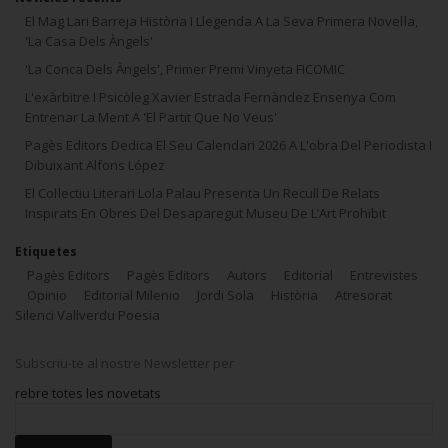
El Mag Lari Barreja Història I Llegenda A La Seva Primera Novel·la,
'La Casa Dels Àngels'
'La Conca Dels Àngels', Primer Premi Vinyeta FICOMIC
L'exàrbitre I Psicòleg Xavier Estrada Fernàndez Ensenya Com
Entrenar La Ment A 'El Partit Que No Veus'
Pagès Editors Dedica El Seu Calendari 2026 A L'obra Del Periodista I
Dibuixant Alfons López
El Col·lectiu Literari Lola Palau Presenta Un Recull De Relats
Inspirats En Obres Del Desaparegut Museu De L’Art Prohibit
Etiquetes
Pagès Editors
Pagès Editors
Autors
Editorial
Entrevistes
Opinio
Editorial Milenio
Jordi Sola
Història
Atresorat
Silenci Vallverdu Poesia
Subscriu-te al nostre Newsletter per
rebre totes les novetats