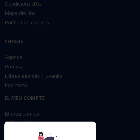
Condicions d'ús
Mapa del lloc
Política de cookies
SERVEIS
Agenda
Premsa
Llibres infantils i juvenils
Impremta
EL MEU COMPTE
El meu compte
Sobre nosaltres
Cerca Avançada