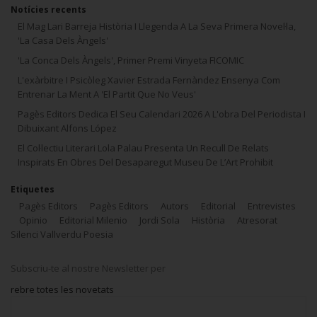
Notícies recents
El Mag Lari Barreja Història I Llegenda A La Seva Primera Novel·la,
'La Casa Dels Àngels'
'La Conca Dels Àngels', Primer Premi Vinyeta FICOMIC
L'exàrbitre I Psicòleg Xavier Estrada Fernàndez Ensenya Com
Entrenar La Ment A 'El Partit Que No Veus'
Pagès Editors Dedica El Seu Calendari 2026 A L'obra Del Periodista I
Dibuixant Alfons López
El Col·lectiu Literari Lola Palau Presenta Un Recull De Relats
Inspirats En Obres Del Desaparegut Museu De L’Art Prohibit
Etiquetes
Pagès Editors
Pagès Editors
Autors
Editorial
Entrevistes
Opinio
Editorial Milenio
Jordi Sola
Història
Atresorat
Silenci Vallverdu Poesia
Subscriu-te al nostre Newsletter per
rebre totes les novetats