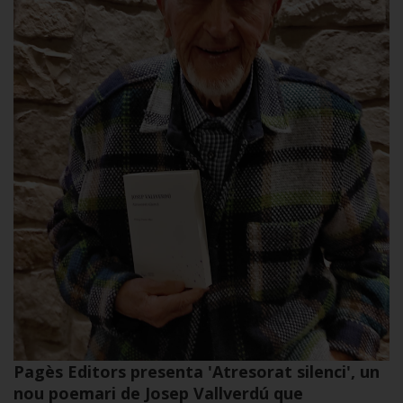
per pàgina
Ar
Pagès Editors presenta 'Atresorat silenci', un
nou poemari de Josep Vallverdú que