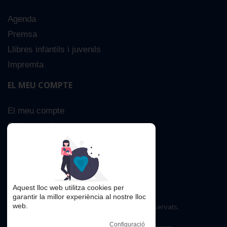
Agenda
Premsa
Llibres infantils i juvenils
Impremta
EL MEU COMPTE
El meu compte
Sobre nosaltres
Cerca Avançada
Contacta
Aquest lloc web utilitza cookies per
garantir la millor experiència al nostre lloc
web.
Copyright © 2016. Tots els drets reservats.
Configuració