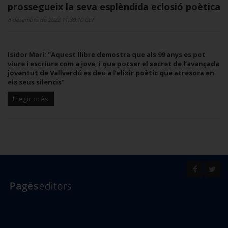
prossegueix la seva esplèndida eclosió poètica
6 desembre de 2022 11.30.10 CET
Isidor Marí: "Aquest llibre demostra que als 99 anys es pot
viure i escriure com a jove, i que potser el secret de l’avançada
joventut de Vallverdú es deu a l’elixir poètic que atresora en
els seus silencis"
Llegir més