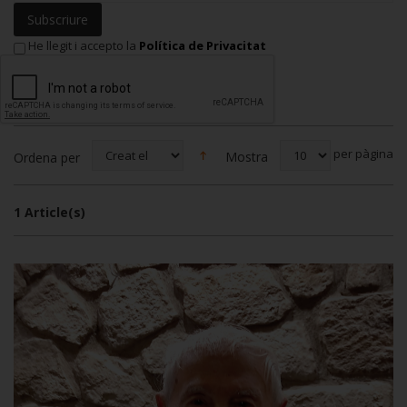
Subscriure
He llegit i accepto la
Política de Privacitat
per pàgina
Mostra
Ordena per
1 Article(s)
Or
Mostra