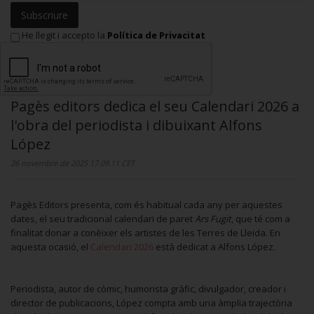
Subscriure
He llegit i accepto la
Política de Privacitat
Pagès editors dedica el seu Calendari 2026 a
l'obra del periodista i dibuixant Alfons
López
26 novembre de 2025 17.09.11 CET
Pagès Editors presenta, com és habitual cada any per aquestes
dates, el seu tradicional calendari de paret
Ars Fugit
, que té com a
finalitat donar a conèixer els artistes de les Terres de Lleida. En
aquesta ocasió, el
Calendari 2026
està dedicat a Alfons López.
Periodista, autor de còmic, humorista gràfic, divulgador, creador i
director de publicacions, López compta amb una àmplia trajectòria