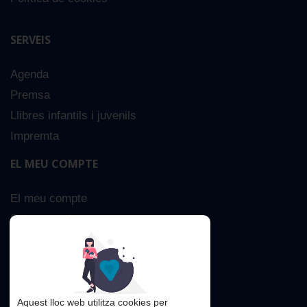
SERVEIS
Agenda
Premsa
Llibres infantils i juvenils
Impremta
EL MEU COMPTE
El meu compte
Sobre nosaltres
Cerca Avançada
Contacta
Aquest lloc web utilitza cookies per