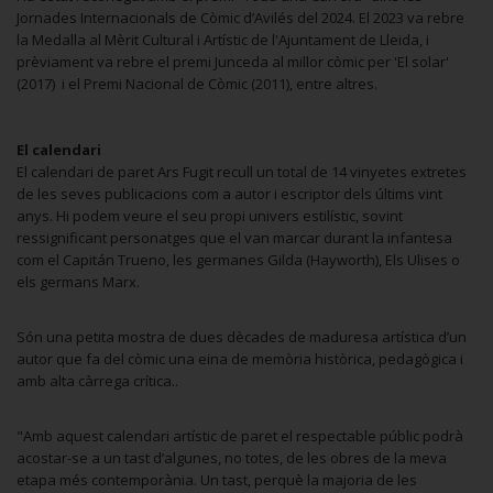
Jornades Internacionals de Còmic d’Avilés del 2024. El 2023 va rebre
la Medalla al Mèrit Cultural i Artístic de l'Ajuntament de Lleida, i
prèviament va rebre el premi Junceda al millor còmic per 'El solar'
(2017) i el Premi Nacional de Còmic (2011), entre altres.
El calendari
El calendari de paret Ars Fugit recull un total de 14 vinyetes extretes
de les seves publicacions com a autor i escriptor dels últims vint
anys. Hi podem veure el seu propi univers estilístic, sovint
ressignificant personatges que el van marcar durant la infantesa
com el Capitán Trueno, les germanes Gilda (Hayworth), Els Ulises o
els germans Marx.
Són una petita mostra de dues dècades de maduresa artística d’un
autor que fa del còmic una eina de memòria històrica, pedagògica i
amb alta càrrega crítica..
"Amb aquest calendari artístic de paret el respectable públic podrà
acostar-se a un tast d’algunes, no totes, de les obres de la meva
etapa més contemporània. Un tast, perquè la majoria de les