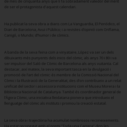
de més de cinquanta anys que li fa sobradament valedor del mèrit
de ser el protagonista d'aquest calendari.
Ha publicat la seva obra a diaris com La Vanguardia, El Periódico, el
Diari de Barcelona, Avui i Público; i a revistes d’opinió com Oriflama,
Canigó, o Mundo; d’humor i de còmics.
A banda de la seva feina com a vinyataire, López va ser un dels
dibuixants més punyents dels inicis del còmic, als anys 70 i 80 i va
ser impulsor del Saló de Còmic de Barcelona als anys vuitanta. Cal
destacar, així mateix, la seva important tasca en la divulgació i
promoció de l’art del còmic: és membre de la Comissió Nacional del
Còmic i la Il·lustració de la Generalitat, des d’on contribueix a un relat
unificat del sector i assessora institucions com el Museu Morera i la
Biblioteca Nacional de Catalunya. També és coordinador general de
l’Àgora Còmic, una iniciativa lleidatana pionera que introdueix el
llenguatge del còmic als instituts i promou la creació estatal.
La seva obra i trajectòria ha acumulat nombrosos reconeixements.
Ha estat reconegut amb el premi “Toda una Carrera” dins les