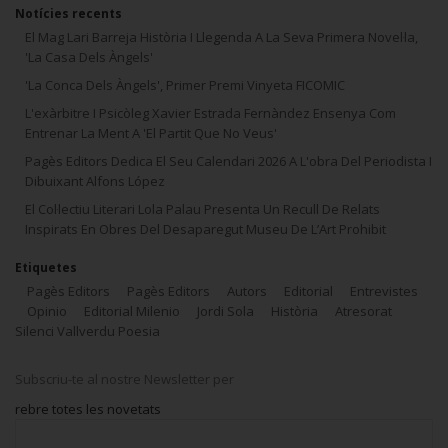
Notícies recents
El Mag Lari Barreja Història I Llegenda A La Seva Primera Novel·la,
'La Casa Dels Àngels'
'La Conca Dels Àngels', Primer Premi Vinyeta FICOMIC
L'exàrbitre I Psicòleg Xavier Estrada Fernàndez Ensenya Com
Entrenar La Ment A 'El Partit Que No Veus'
Pagès Editors Dedica El Seu Calendari 2026 A L'obra Del Periodista I
Dibuixant Alfons López
El Col·lectiu Literari Lola Palau Presenta Un Recull De Relats
Inspirats En Obres Del Desaparegut Museu De L’Art Prohibit
Etiquetes
Pagès Editors
Pagès Editors
Autors
Editorial
Entrevistes
Opinio
Editorial Milenio
Jordi Sola
Història
Atresorat
Silenci Vallverdu Poesia
Subscriu-te al nostre Newsletter per
rebre totes les novetats