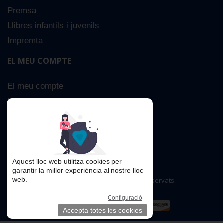
Premsa
Llibres infantils i juvenils
Impremta
EL MEU COMPTE
El meu compte
Sobre nosaltres
Cerca Avançada
Contacta
Aquest lloc web utilitza cookies per
garantir la millor experiència al nostre lloc
web.
Copyright © 2016. Tots els drets reservats.
Configuració
Accepta totes les cookies