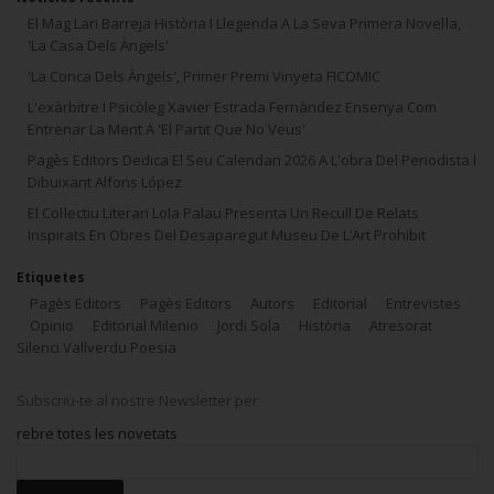
El Mag Lari Barreja Història I Llegenda A La Seva Primera Novel·la,
'La Casa Dels Àngels'
'La Conca Dels Àngels', Primer Premi Vinyeta FICOMIC
L'exàrbitre I Psicòleg Xavier Estrada Fernàndez Ensenya Com
Entrenar La Ment A 'El Partit Que No Veus'
Pagès Editors Dedica El Seu Calendari 2026 A L'obra Del Periodista I
Dibuixant Alfons López
El Col·lectiu Literari Lola Palau Presenta Un Recull De Relats
Inspirats En Obres Del Desaparegut Museu De L’Art Prohibit
Etiquetes
Pagès Editors
Pagès Editors
Autors
Editorial
Entrevistes
Opinio
Editorial Milenio
Jordi Sola
Història
Atresorat
Silenci Vallverdu Poesia
Subscriu-te al nostre Newsletter per
rebre totes les novetats