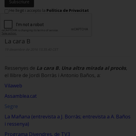
Subscriure
He llegit i accepto la
Política de Privacitat
La cara B
19 desembre de 2016 13.35.40 CET
Ressenyes de
La cara B. Una altra mirada al procès
,
el llibre de Jordi Borràs i Antonio Baños, a:
Vilaweb
Assamblea.cat
Segre
La Mañana (
entrevista a J. Borràs
;
entrevista a A. Baños
i
ressenya
)
Programa
Divendres, de TV3