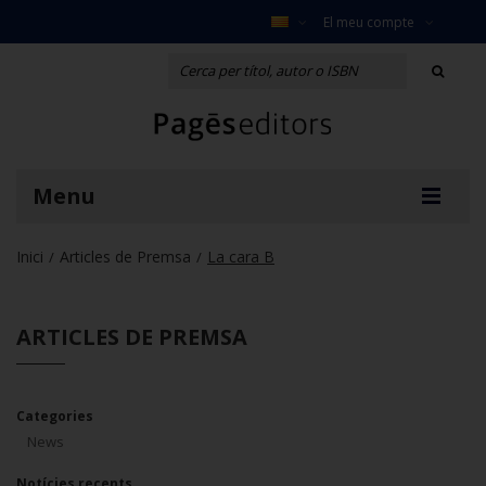
El meu compte
Menu
Inici
Articles de Premsa
La cara B
/
/
ARTICLES DE PREMSA
Categories
News
Notícies recents