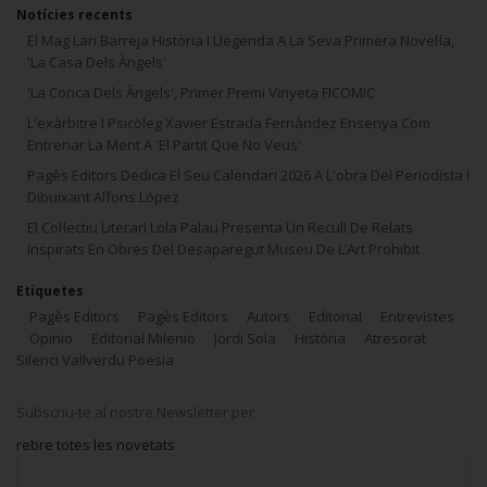
Notícies recents
El Mag Lari Barreja Història I Llegenda A La Seva Primera Novel·la,
'La Casa Dels Àngels'
'La Conca Dels Àngels', Primer Premi Vinyeta FICOMIC
L'exàrbitre I Psicòleg Xavier Estrada Fernàndez Ensenya Com
Entrenar La Ment A 'El Partit Que No Veus'
Pagès Editors Dedica El Seu Calendari 2026 A L'obra Del Periodista I
Dibuixant Alfons López
El Col·lectiu Literari Lola Palau Presenta Un Recull De Relats
Inspirats En Obres Del Desaparegut Museu De L’Art Prohibit
Etiquetes
Pagès Editors
Pagès Editors
Autors
Editorial
Entrevistes
Opinio
Editorial Milenio
Jordi Sola
Història
Atresorat
Silenci Vallverdu Poesia
Subscriu-te al nostre Newsletter per
rebre totes les novetats