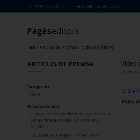
Tel. +34 973 23 66 11
editorial@pageseditors.cat
Inici
Articles de Premsa
Vides de filferro
/
/
Vides 
ARTICLES DE PREMSA
10 abril de
Categories
El
Diari
News
Vides de
Notícies recents
El Mag Lari Barreja Història I Llegenda A La
Seva Primera Novel·la, 'La Casa Dels
Àngels'
'La Conca Dels Àngels', Primer Premi