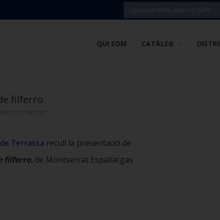
QUI SOM
CATÀLEG
DISTR
de filferro
 2017 12.19.58 CEST
 de Terrassa
recull la presentació de
 filferro
, de Montserrat Espallargas