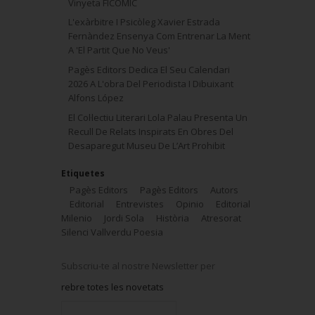
Vinyeta FICOMIC
L'exàrbitre I Psicòleg Xavier Estrada
Fernàndez Ensenya Com Entrenar La Ment
A 'El Partit Que No Veus'
Pagès Editors Dedica El Seu Calendari
2026 A L'obra Del Periodista I Dibuixant
Alfons López
El Col·lectiu Literari Lola Palau Presenta Un
Recull De Relats Inspirats En Obres Del
Desaparegut Museu De L’Art Prohibit
Etiquetes
Pagès Editors
Pagès Editors
Autors
Editorial
Entrevistes
Opinio
Editorial
Milenio
Jordi Sola
Història
Atresorat
Silenci Vallverdu Poesia
Subscriu-te al nostre Newsletter per
rebre totes les novetats