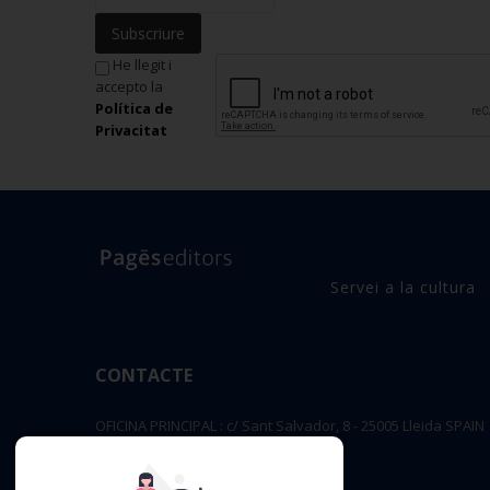
Subscriure
He llegit i
accepto la
Política de
Privacitat
Servei a la cultura
CONTACTE
OFICINA PRINCIPAL : c/ Sant Salvador, 8 - 25005 Lleida SPAIN
editorial@pageseditors.cat