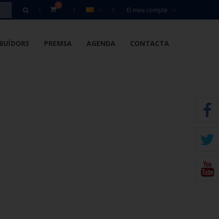
0
El meu compte
IBUÏDORS
PREMSA
AGENDA
CONTACTA