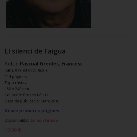
El silenci de l'aigua
Autor:
Pascual Greoles, Francesc
ISBN: 978-84-9975-962-3
214 pàgines
Tapa rústica
150 x 240 mm
Col·lecció: Proses Nº 117
Data de publicació: Març 2018
Veure primeres pàgines
Disponibilitat:
En existència
17,00 €