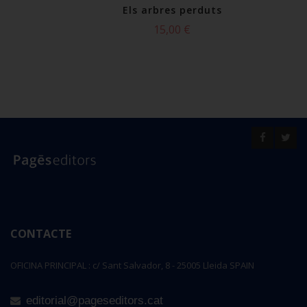
l'aigua
Els arbres perduts
 €
15,00 €
Selecciona
selecciona
CONTACTE
OFICINA PRINCIPAL : c/ Sant Salvador, 8 - 25005 Lleida SPAIN
editorial@pageseditors.cat