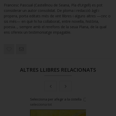
Francesc Pascual (Castellnou de Seana, Pla d’Urgell) es pot
considerar un autor consolidat. De ploma i redacció àgil i
propera, porta editats més de vint llibres i alguns altres —cinc o
sis més— en què hi ha col·laborat, entre novel·la, història,
poesia..., sempre amb el rerefons de la seua Plana, de la qual
ens ofereix un testimoniatge impagable.
ALTRES LLIBRES RELACIONATS
 cistella
or
Selecciona per afegir a la cistella
or
Selecciona
selecciona tot
selecciona