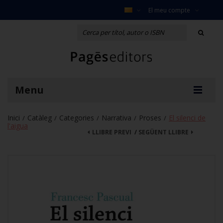
El meu compte
Menu
Inici
Catàleg
Categories
Narrativa
Proses
El silenci de
/
/
/
/
/
l'aigua
LLIBRE PREVI
/
SEGÜENT LLIBRE