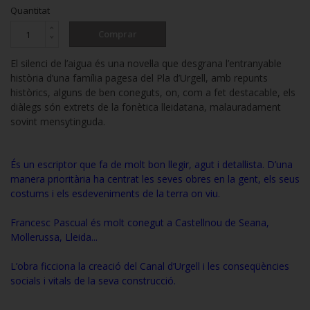
Quantitat
Comprar
El silenci de l’aigua és una novel·la que desgrana l’entranyable
història d’una família pagesa del Pla d’Urgell, amb repunts
històrics, alguns de ben coneguts, on, com a fet destacable, els
diàlegs són extrets de la fonètica lleidatana, malauradament
sovint mensytinguda.
És un escriptor que fa de molt bon llegir, agut i detallista. D’una
manera prioritària ha centrat les seves obres en la gent, els seus
costums i els esdeveniments de la terra on viu.
Francesc Pascual és molt conegut a Castellnou de Seana,
Mollerussa, Lleida...
L’obra ficciona la creació del Canal d’Urgell i les conseqüències
socials i vitals de la seva construcció.