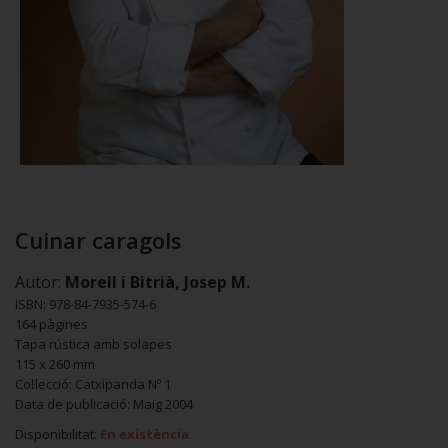
Cuinar caragols
Autor:
Morell i Bitrià, Josep M.
ISBN: 978-84-7935-574-6
164 pàgines
Tapa rústica amb solapes
115 x 260 mm
Col·lecció: Catxipanda Nº 1
Data de publicació: Maig 2004
Disponibilitat:
En existència