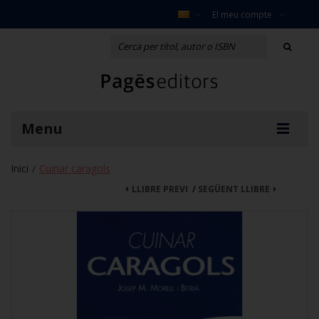
El meu compte
Menu
Inici
Cuinar caragols
/
LLIBRE PREVI
/
SEGÜENT LLIBRE