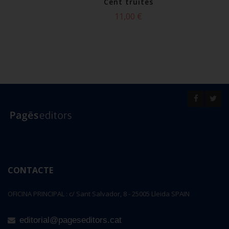
Cent truites
lses
11,00 €
 €
 cistella
or
CONTACTE
OFICINA PRINCIPAL : c/ Sant Salvador, 8 - 25005 Lleida SPAIN
editorial@pageseditors.cat