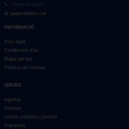
Telèfon: 973 23 66 11
pageseditors.cat
INFORMACIÓ
Avís legal
Condicions d'ús
Mapa del lloc
Política de cookies
SERVEIS
ites
Agenda
 €
Premsa
Llibres infantils i juvenils
Impremta