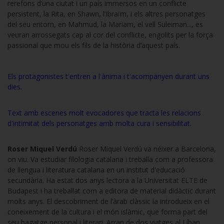
rerefons d’una ciutat i un país immersos en un conflicte
persistent, la Rita, en Shawn, l’Ibraïm, i els altres personatges
del seu entorn, en Mahmud, la Mariam, el vell Suleiman..., es
veuran arrossegats cap al cor del conflicte, engolits per la força
passional que mou els fils de la història d’aquest país.
Els protagonistes t'entren a l'ànima i t'acompanyen durant uns
dies.
Text amb escenes molt evocadores que tracta les relacions
d'intimitat dels personatges amb molta cura i sensibilitat.
Roser Miquel Verdú
Roser Miquel Verdú va néixer a Barcelona,
on viu. Va estudiar filologia catalana i treballa com a professora
de llengua i literatura catalana en un institut d'educació
secundària. Ha estat dos anys lectora a la Universitat ELTE de
Budapest i ha treballat com a editora de material didàctic durant
molts anys. El descobriment de l’àrab clàssic la introdueix en el
coneixement de la cultura i el món islàmic, que forma part del
seu bagatge personal i literari. Arran de dos viatges al Líban,