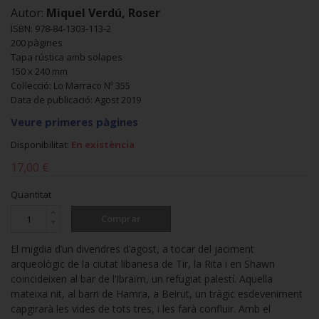
Autor:
Miquel Verdú, Roser
ISBN: 978-84-1303-113-2
200 pàgines
Tapa rústica amb solapes
150 x 240 mm
Col·lecció: Lo Marraco Nº 355
Data de publicació: Agost 2019
Veure primeres pàgines
Disponibilitat:
En existència
17,00 €
Quantitat
Comprar
El migdia d’un divendres d’agost, a tocar del jaciment
arqueològic de la ciutat libanesa de Tir, la Rita i en Shawn
coincideixen al bar de l’Ibraïm, un refugiat palestí. Aquella
mateixa nit, al barri de Hamra, a Beirut, un tràgic esdeveniment
capgirarà les vides de tots tres, i les farà confluir. Amb el