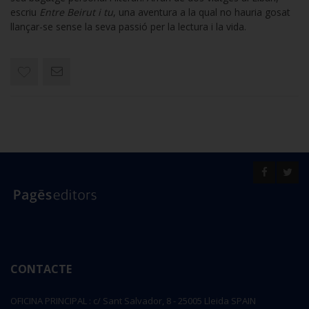
escriu
Entre Beirut i tu
, una aventura a la qual no hauria gosat
llançar-se sense la seva passió per la lectura i la vida.
CONTACTE
OFICINA PRINCIPAL : c/ Sant Salvador, 8 - 25005 Lleida SPAIN