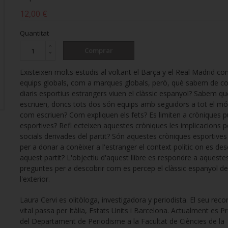
12,00 €
Quantitat
Comprar
Existeixen molts estudis al voltant el Barça y el Real Madrid co
equips globals, com a marques globals, però, què sabem de c
diaris esportius estrangers viuen el clàssic espanyol? Sabem qu
escriuen, doncs tots dos són equips amb seguidors a tot el mó
com escriuen? Com expliquen els fets? Es limiten a cròniques 
esportives? Refl ecteixen aquestes cròniques les implicacions po
socials derivades del partit? Són aquestes cròniques esportive
per a donar a conèixer a l'estranger el context polític on es de
aquest partit? L'objectiu d'aquest llibre es respondre a aqueste
preguntes per a descobrir com es percep el clàssic espanyol d
l'exterior.
Laura Cervi es olitòloga, investigadora y periodista. El seu reco
vital passa per Itàlia, Estats Units i Barcelona. Actualment es P
del Departament de Periodisme a la Facultat de Ciències de la