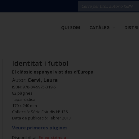
QUI SOM
CATÀLEG
DISTR
Identitat i futbol
El clàssic espanyol vist des d'Europa
Autor:
Cervi, Laura
ISBN: 978-84-9975-319-5
82 pàgines
Tapa rústica
170 x 240 mm
Col·lecció: Sèrie Estudis Nº 136
Data de publicació: Febrer 2013
Veure primeres pàgines
Disponibilitat:
En existència