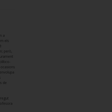
m a
om els
è
n; però,
purament
lítico-
s ocasions
senvolupa
s
es de
rregut
rofesora