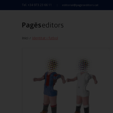
Tel. +34 973 23 66 11
editorial@pageseditors.cat
Inici
Identitat i futbol
/