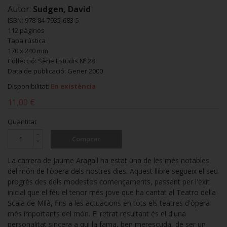
Autor:
Sudgen, David
ISBN: 978-84-7935-683-5
112 pàgines
Tapa rústica
170 x 240 mm
Col·lecció: Sèrie Estudis Nº 28
Data de publicació: Gener 2000
Disponibilitat:
En existència
11,00 €
Quantitat
Comprar
La carrera de Jaume Aragall ha estat una de les més notables
del món de l'òpera dels nostres dies. Aquest llibre segueix el seu
progrés des dels modestos començaments, passant per l'èxit
inicial que el féu el tenor més jove que ha cantat al Teatro della
Scala de Milà, fins a les actuacions en tots els teatres d'òpera
més importants del món. El retrat resultant és el d'una
personalitat sincera a qui la fama, ben merescuda, de ser un