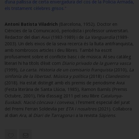
d’una pallissa de certa envergadura del cos de la Policia Armada,
els tristament cèlebres grisos."
Antoni Batista Viladrich
(Barcelona, 1952). Doctor en
Ciències de la Comunicació, periodista i professor universitari.
Redactor del diari
Avui
(1983-1989) i de
La Vanguardia
(1989-
2003). Un dels eixos de la seva recerca és la lluita antifranquista,
amb nombrosos articles i deu llibres. També ha escrit
profusament sobre el conflicte basc i de música. Al seu catàleg
literari hi ha títols d’èxit com
Diario privado de la guerra vasca
(1999),
La carta. Historia de un comisario franquista
(2010),
La
sinfonía de la libertad. Música y política
(2018) i
Clandestins
(2018). Ha estat distingit amb els premis de periodisme Avui
(Festa literària de Santa Llúcia, 1985), Ramon Barnils (Premis
Octubre, 2001), l’Irla d’assaig 2011 pel seu llibre
Catalunya-
Euskadi. Nació còncava i convexa
, i l’esment especial del jurat
del Premi Ferran Soldevila per
ETA i nosaltres
(2021). Col·labora
al diari
Ara
, al
Diari de Tarragona
i a la revista
Sàpiens
.