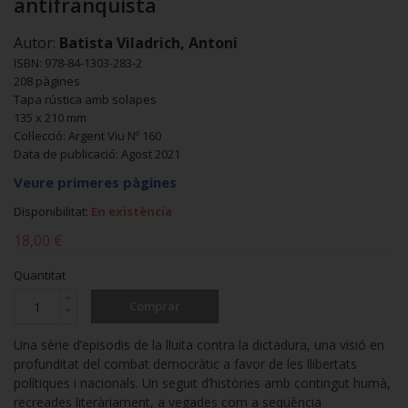
antifranquista
Autor:
Batista Viladrich, Antoni
ISBN: 978-84-1303-283-2
208 pàgines
Tapa rústica amb solapes
135 x 210 mm
Col·lecció: Argent Viu Nº 160
Data de publicació: Agost 2021
Veure primeres pàgines
Disponibilitat:
En existència
18,00 €
Quantitat
Comprar
Una sèrie d’episodis de la lluita contra la dictadura, una visió en
profunditat del combat democràtic a favor de les llibertats
polítiques i nacionals. Un seguit d’històries amb contingut humà,
recreades literàriament, a vegades com a seqüència