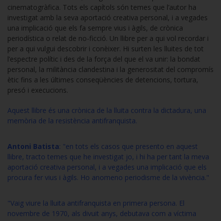
cinematogràfica. Tots els capítols són temes que l’autor ha
investigat amb la seva aportació creativa personal, i a vegades
una implicació que els fa sempre vius i àgils, de crònica
periodística o relat de no-ficció. Un llibre per a qui vol recordar i
per a qui vulgui descobrir i conèixer. Hi surten les lluites de tot
l’espectre polític i des de la força del que el va unir: la bondat
personal, la militància clandestina i la generositat del compromís
ètic fins a les últimes conseqüències de detencions, tortura,
presó i execucions.
Aquest llibre és una crònica de la lluita contra la dictadura, una
memòria de la resistència antifranquista.
Antoni Batista
: "en tots els casos que presento en aquest
llibre, tracto temes que he investigat jo, i hi ha per tant la meva
aportació creativa personal, i a vegades una implicació que els
procura fer vius i àgils. Ho anomeno periodisme de la vivència."
"Vaig viure la lluita antifranquista en primera persona. El
novembre de 1970, als divuit anys, debutava com a víctima