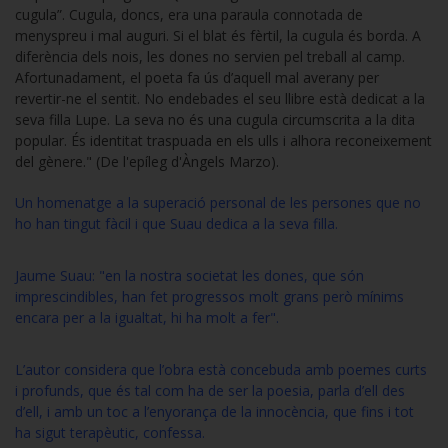
cugula”. Cugula, doncs, era una paraula connotada de
menyspreu i mal auguri. Si el blat és fèrtil, la cugula és borda. A
diferència dels nois, les dones no servien pel treball al camp.
Afortunadament, el poeta fa ús d’aquell mal averany per
revertir-ne el sentit. No endebades el seu llibre està dedicat a la
seva filla Lupe. La seva no és una cugula circumscrita a la dita
popular. És identitat traspuada en els ulls i alhora reconeixement
del gènere." (De l'epíleg d'Àngels Marzo).
Un homenatge a la superació personal de les persones que no
ho han tingut fàcil i que Suau dedica a la seva filla.
Jaume Suau: "en la nostra societat les dones, que són
imprescindibles, han fet progressos molt grans però mínims
encara per a la igualtat, hi ha molt a fer".
L’autor considera que l’obra està concebuda amb poemes curts
i profunds, que és tal com ha de ser la poesia, parla d’ell des
d’ell, i amb un toc a l’enyorança de la innocència, que fins i tot
ha sigut terapèutic, confessa.