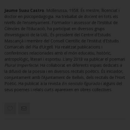
Jaume Suau Castro
. Mollerussa, 1958. És mestre, llicenciat i
doctor en psicopedagogia. Ha treballat de docent en tots els
nivells de l’ensenyament. Formador i assessor de l’Institut de
Ciències de l’Educació, ha participat en diversos grups
d’investigació de la UdL. És president del Centre d’Estudis
Mascançà i membre del Consell Científic de l’Institut d’Estudis
Comarcals del Pla d’Urgell. Ha realitzat publicacions i
conferències relacionades amb el món educatiu, històric,
antropològic, literari i esportiu. L’any 2018 va publicar el poemari
Plural Imperfecte
. Ha col·laborat en diferents espais dedicats a
la difusió de la poesia i en diversos recitals poètics. És iniciador,
conjuntament amb l’Ajuntament de Bellvís, dels recitals de l’Hort
Poètic. Ha publicat a la revista
En sentido figurado
i alguns del
seus poemes i relats curts apareixen en obres col·lectives.