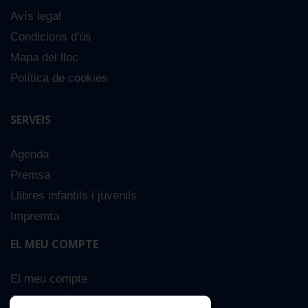
Avís legal
Condicions d'ús
Mapa del lloc
Política de cookies
SERVEIS
Agenda
Premsa
Llibres infantils i juvenils
Impremta
EL MEU COMPTE
El meu compte
Sobre nosaltres