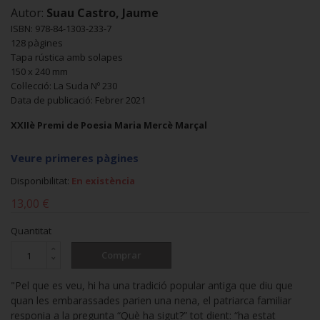
Autor:
Suau Castro, Jaume
ISBN: 978-84-1303-233-7
128 pàgines
Tapa rústica amb solapes
150 x 240 mm
Col·lecció: La Suda Nº 230
Data de publicació: Febrer 2021
XXIIè Premi de Poesia Maria Mercè Marçal
Veure primeres pàgines
Disponibilitat:
En existència
13,00 €
Quantitat
Comprar
"Pel que es veu, hi ha una tradició popular antiga que diu que
quan les embarassades parien una nena, el patriarca familiar
responia a la pregunta “Què ha sigut?” tot dient: “ha estat