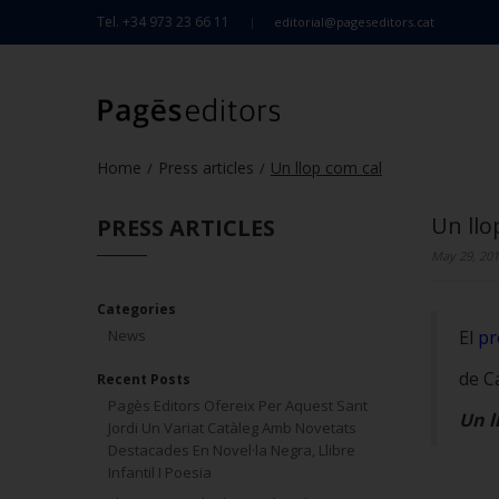
Tel. +34 973 23 66 11
editorial@pageseditors.cat
Home
Press articles
Un llop com cal
/
/
Un llo
PRESS ARTICLES
May 29, 201
Categories
News
El
pr
de C
Recent Posts
Pagès Editors Ofereix Per Aquest Sant
Un l
Jordi Un Variat Catàleg Amb Novetats
Destacades En Novel·la Negra, Llibre
Infantil I Poesia