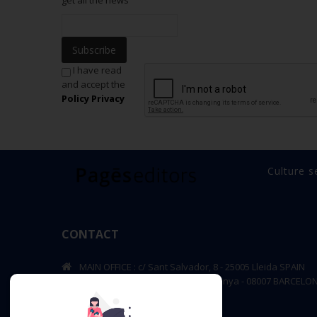
Subscribe
I have read
and accept the
Policy Privacy
Culture s
CONTACT
MAIN OFFICE : c/ Sant Salvador, 8 - 25005 Lleida SPAIN
BARCELONA OFFICE: Rambla de Catalunya - 08007 BARCELO
editorial@pageseditors.cat