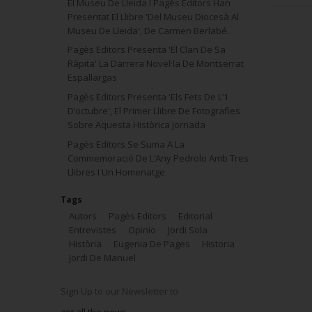
El Museu De Lleida I Pagès Editors Han
Presentat El Llibre 'Del Museu Diocesà Al
Museu De Lleida', De Carmen Berlabé.
Pagès Editors Presenta 'El Clan De Sa
Ràpita' La Darrera Novel·la De Montserrat
Espallargas
Pagès Editors Presenta 'Els Fets De L’1
D’octubre', El Primer Llibre De Fotografies
Sobre Aquesta Històrica Jornada
Pagès Editors Se Suma A La
Commemoració De L’Any Pedrolo Amb Tres
Llibres I Un Homenatge
Tags
Autors
Pagès Editors
Editorial
Entrevistes
Opinio
Jordi Sola
Història
Eugenia De Pages
Historia
Jordi De Manuel
Sign Up to our Newsletter to
get all the news