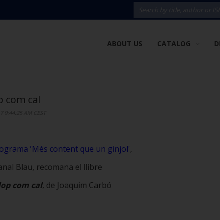
ABOUT US
CATALOG
D
p com cal
7 9:44:25 AM CEST
ograma 'Més content que un ginjol'
,
anal Blau, recomana el llibre
lop com cal
, de Joaquim Carbó