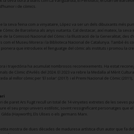
t la seva obra a diaris com La Vanguardia, El Periódico, el Diari de Barcelon
d’humor i de còmics.
 la seva feina com a vinyataire, López va ser un dels dibuixants més punyen
e Còmic de Barcelona als anys vuitanta. Cal destacar, així mateix, la seva i
de la Comissió Nacional del Còmic i la Il·lustració de la Generalitat, des d’
ns com el Museu Morera i la Biblioteca Nacional de Catalunya. També és co
 pionera que introdueix el llenguatge del còmic als instituts i promou la cre
bra i trajectòria ha acumulat nombrosos reconeixements. Ha estat recone
nals de Còmic d’Avilés del 2024. El 2023 va rebre la Medalla al Mèrit Cultural
eda al millor còmic per 'El solar' (2017) i el Premi Nacional de Còmic (2011),
ari
ri de paret Ars Fugit recull un total de 14 vinyetes extretes de les seves pub
e el seu propi univers estilístic, sovint ressignificant personatges que e
Gilda (Hayworth), Els Ulises o els germans Marx.
etita mostra de dues dècades de maduresa artística d’un autor que fa del