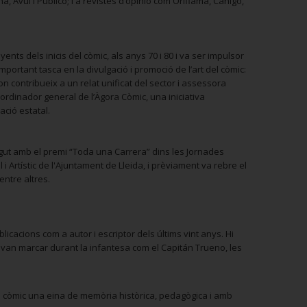
a, Avui i Público; i a revistes d’opinió com Oriflama, Canigó,
ts dels inicis del còmic, als anys 70 i 80 i va ser impulsor
mportant tasca en la divulgació i promoció de l’art del còmic:
on contribueix a un relat unificat del sector i assessora
ordinador general de l’Àgora Còmic, una iniciativa
ació estatal.
gut amb el premi “Toda una Carrera” dins les Jornades
 i Artístic de l'Ajuntament de Lleida, i prèviament va rebre el
 entre altres.
licacions com a autor i escriptor dels últims vint anys. Hi
l van marcar durant la infantesa com el Capitán Trueno, les
 còmic una eina de memòria històrica, pedagògica i amb