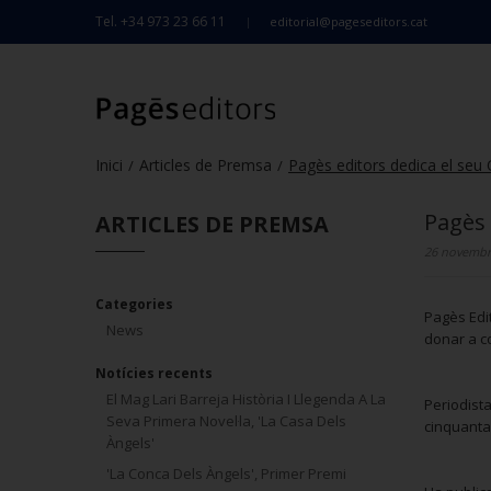
Tel. +34 973 23 66 11
editorial@pageseditors.cat
Inici
Articles de Premsa
Pagès editors dedica el seu C
/
/
Pagès 
ARTICLES DE PREMSA
26 novembre
Categories
Pagès Edi
News
donar a co
Notícies recents
El Mag Lari Barreja Història I Llegenda A La
Periodista
Seva Primera Novel·la, 'La Casa Dels
cinquanta
Àngels'
'La Conca Dels Àngels', Primer Premi