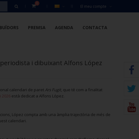
0
El meu compte
IBUÏDORS
PREMSA
AGENDA
CONTACTA
 periodista i dibuixant Alfons López
ional calendari de paret
Ars Fugit
, que té com a finalitat
i 2026
està dedicat a Alfons López.
icacions, López compta amb una àmplia trajectòria de més de
uest calendari.