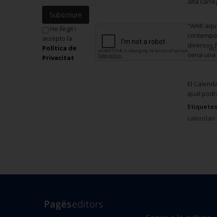
alta càrreg
Subscriure
"Amb aques
He llegit i
contemporà
accepto la
diversos 
Política de
seria una 
Privacitat
El Calenda
qual podre
Etiquetes
calendari