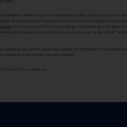
a crítica..
t calendari artístic de paret el respectable públic podrà acostar-se a un
nia. Un tast, perquè la majoria de les il·lustracions escollides corresponen
formats, és una narració més o menys llarga. De manera que si haguessin p
enciclopèdia penjada a la paret i això ja seria passar-se de radical", expli
ri 2026 dedicat a Alfons López ens ofereix, en definitiva, un tast represe
m conèixer el seu humor i univers estilístic.
:
 2026 alfons lópez dibuxant