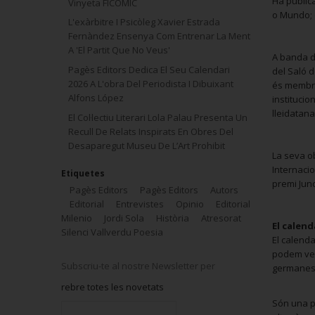
Ha publica
Vinyeta FICOMIC
o Mundo; 
L'exàrbitre I Psicòleg Xavier Estrada
Fernàndez Ensenya Com Entrenar La Ment
A 'El Partit Que No Veus'
A banda de
Pagès Editors Dedica El Seu Calendari
del Saló d
2026 A L'obra Del Periodista I Dibuixant
és membre 
Alfons López
institucio
lleidatana
El Col·lectiu Literari Lola Palau Presenta Un
Recull De Relats Inspirats En Obres Del
Desaparegut Museu De L’Art Prohibit
La seva o
Internacio
Etiquetes
premi Junc
Pagès Editors
Pagès Editors
Autors
Editorial
Entrevistes
Opinio
Editorial
Milenio
Jordi Sola
Història
Atresorat
El calend
Silenci Vallverdu Poesia
El calenda
podem veur
Subscriu-te al nostre Newsletter per
germanes 
rebre totes les novetats
Són una p