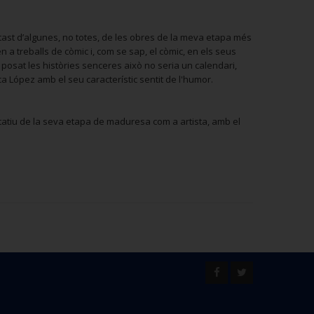
 tast d’algunes, no totes, de les obres de la meva etapa més
 a treballs de còmic i, com se sap, el còmic, en els seus
osat les històries senceres això no seria un calendari,
ca López amb el seu característic sentit de l'humor.
ntatiu de la seva etapa de maduresa com a artista, amb el