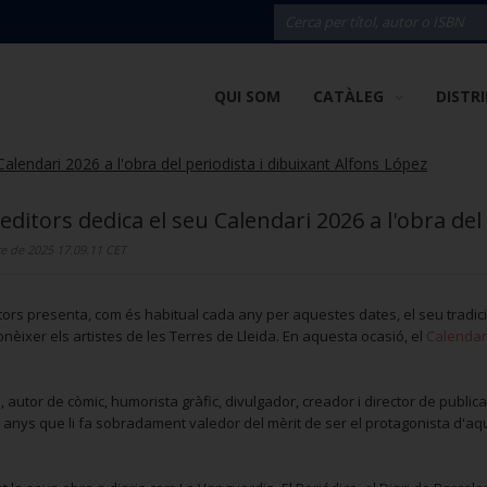
QUI SOM
CATÀLEG
DISTR
alendari 2026 a l'obra del periodista i dibuixant Alfons López
editors dedica el seu Calendari 2026 a l'obra del
 de 2025 17.09.11 CET
tors presenta, com és habitual cada any per aquestes dates, el seu tradic
nèixer els artistes de les Terres de Lleida. En aquesta ocasió, el
Calendar
, autor de còmic, humorista gràfic, divulgador, creador i director de publ
 anys que li fa sobradament valedor del mèrit de ser el protagonista d'aq