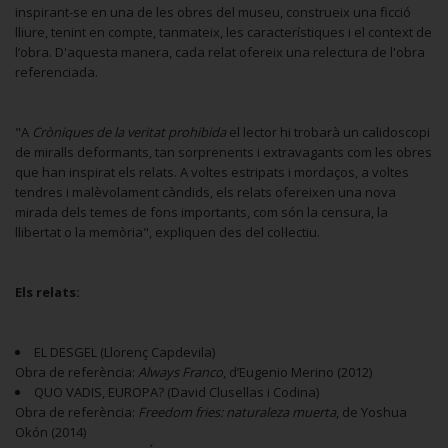
inspirant-se en una de les obres del museu, construeix una ficció
lliure, tenint en compte, tanmateix, les característiques i el context de
l’obra. D'aquesta manera, cada relat ofereix una relectura de l'obra
referenciada.
"A
Cròniques de la veritat prohibida
el lector hi trobarà un calidoscopi
de miralls deformants, tan sorprenents i extravagants com les obres
que han inspirat els relats. A voltes estripats i mordaços, a voltes
tendres i malèvolament càndids, els relats ofereixen una nova
mirada dels temes de fons importants, com són la censura, la
llibertat o la memòria", expliquen des del col·lectiu.
Els relats:
EL DESGEL (Llorenç Capdevila)
Obra de referència:
Always Franco
, d’Eugenio Merino (2012)
QUO VADIS, EUROPA? (David Clusellas i Codina)
Obra de referència:
Freedom fries: naturaleza muerta
, de Yoshua
Okón (2014)