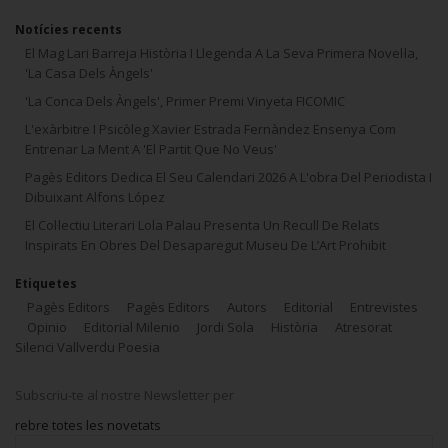
Notícies recents
El Mag Lari Barreja Història I Llegenda A La Seva Primera Novel·la,
'La Casa Dels Àngels'
'La Conca Dels Àngels', Primer Premi Vinyeta FICOMIC
L'exàrbitre I Psicòleg Xavier Estrada Fernàndez Ensenya Com
Entrenar La Ment A 'El Partit Que No Veus'
Pagès Editors Dedica El Seu Calendari 2026 A L'obra Del Periodista I
Dibuixant Alfons López
El Col·lectiu Literari Lola Palau Presenta Un Recull De Relats
Inspirats En Obres Del Desaparegut Museu De L’Art Prohibit
Etiquetes
Pagès Editors
Pagès Editors
Autors
Editorial
Entrevistes
Opinio
Editorial Milenio
Jordi Sola
Història
Atresorat
Silenci Vallverdu Poesia
Subscriu-te al nostre Newsletter per
rebre totes les novetats