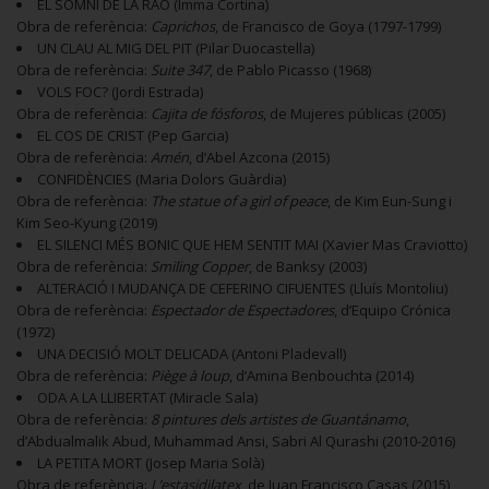
EL SOMNI DE LA RAÓ (Imma Cortina)
Obra de referència:
Caprichos
, de Francisco de Goya (1797-1799)
UN CLAU AL MIG DEL PIT (Pilar Duocastella)
Obra de referència:
Suite 347
, de Pablo Picasso (1968)
VOLS FOC? (Jordi Estrada)
Obra de referència:
Cajita de fósforos
, de Mujeres públicas (2005)
EL COS DE CRIST (Pep Garcia)
Obra de referència:
Amén
, d’Abel Azcona (2015)
CONFIDÈNCIES (Maria Dolors Guàrdia)
Obra de referència:
The statue of a girl of peace
, de Kim Eun-Sung i
Kim Seo-Kyung (2019)
EL SILENCI MÉS BONIC QUE HEM SENTIT MAI (Xavier Mas Craviotto)
Obra de referència:
Smiling Copper
, de Banksy (2003)
ALTERACIÓ I MUDANÇA DE CEFERINO CIFUENTES (Lluís Montoliu)
Obra de referència:
Espectador de Espectadores
, d’Equipo Crónica
(1972)
UNA DECISIÓ MOLT DELICADA (Antoni Pladevall)
Obra de referència:
Piège à loup
, d’Amina Benbouchta (2014)
ODA A LA LLIBERTAT (Miracle Sala)
Obra de referència:
8 pintures dels artistes de Guantánamo
,
d’Abdualmalik Abud, Muhammad Ansi, Sabri Al Qurashi (2010-2016)
LA PETITA MORT (Josep Maria Solà)
Obra de referència:
L’estasidilatex
, de Juan Francisco Casas (2015)