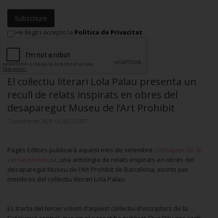
Subscriure
He llegit i accepto la
Política de Privacitat
El col·lectiu literari Lola Palau presenta un
recull de relats inspirats en obres del
desaparegut Museu de l’Art Prohibit
7 octubre de 2025 11.28.21 CEST
Pagès Editors publicarà aquest mes de setembre
Cròniques de la
veritat prohibida
, una antologia de relats inspirats en obres del
desaparegut Museu de l’Art Prohibit de Barcelona, escrits per
membres del col·lectiu literari Lola Palau.
Es tracta del tercer volum d'aquest col·lectiu d'escriptors de la