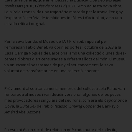
Catalunya central, que en el passat ha publicat
Que Déu ens agafi
confessats
(2018) i
Dies de roses i vi
(2021). Amb aquesta nova obra,
Lola Palau consolida una trajectòria marcada per la ironia, l’enginy i
l’exploració literària de temàtiques insòlites i d’actualitat, amb una
mirada crítica i original.
Per la seva banda, el Museu de l’Art Prohibit, impulsat per
l'empresari Tatxo Benet, va obrir les portes l'octubre del 2023 a la
Casa Garriga Nogués de Barcelona, amb una col·lecció d'unes dues-
centes d'obres d'art censurades a diferents llocs del món. El museu
va anunciar el passat mes de juny el seu tancament i la seva
voluntat de transformar-se en una col·lecció itinerant.
Prèviament al seu tancament, membres del col·lectiu Lola Palau van
fer parada al museu i van decidir versionar algunes de les peces
més provocadores i singulars del seu fons, com ara els
Caprichos
de
Goya, la
Suite 347
de Pablo Picasso,
Smiling Copper
de Banksy o
Amén
d’Abel Azcona.
El resultat és un recull de relats en què cada autor del col·lectiu,