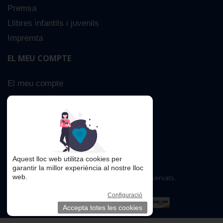
Premsa
Llibres infantils i juvenils
Impremta
EL MEU COMPTE
El meu compte
Sobre nosaltres
Cerca Avançada
Contacta
Aquest lloc web utilitza cookies per
garantir la millor experiència al nostre lloc
web.
Copyright © 2016. Tots els drets reservats.
Configuració
Accepta totes les cookies