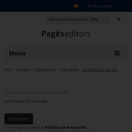
El meu compte
Menu
Inici
Catàleg
Categories
Narrativa
Lo Marraco Negre
/
/
/
/
Subscriu-te al nostre Newsletter per
rebre totes les novetats
Subscriure
He llegit i accepto la
Política de Privacitat