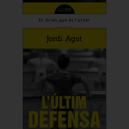
Et diran que és l'atzar
14,00 €
Comprar