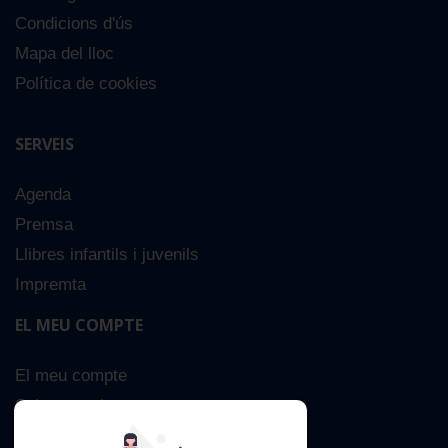
Condicions d'ús
Mapa del lloc
Política de cookies
SERVEIS
Agenda
Premsa
Llibres infantils i juvenils
Impremta
EL MEU COMPTE
El meu compte
Sobre nosaltres
Cerca Avançada