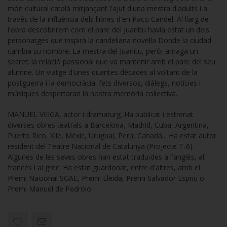
món cultural català mitjançant l'ajut d'una mestra d'adults i a
través de la influència dels llibres d'en Paco Candel. Al llarg de
l'obra descobrirem com el pare del Juanitu havia estat un dels
personatges que inspirà la candeliana novel·la Donde la ciudad
cambia su nombre. La mestra del Juanitu, però, amaga un
secret: la relació passional que va mantenir amb el pare del seu
alumne. Un viatge d'unes quantes dècades al voltant de la
postguerra i la democràcia: fets diversos, diàlegs, notícies i
músiques despertaran la nostra memòria col·lectiva.
MANUEL VEIGA, actor i dramaturg. Ha publicat i estrenat
diverses obres teatrals a Barcelona, Madrid, Cuba, Argentina,
Puerto Rico, Xile, Mèxic, Uruguai, Perú, Canadà... Ha estat autor
resident del Teatre Nacional de Catalunya (Projecte T-6).
Algunes de les seves obres han estat traduïdes a l'anglès, al
francès i al grec. Ha estat guardonat, entre d'altres, amb el
Premi Nacional SGAE, Premi Lleida, Premi Salvador Espriu o
Premi Manuel de Pedrolo.