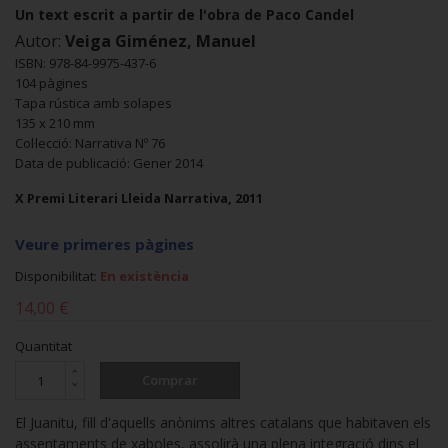
Un text escrit a partir de l'obra de Paco Candel
Autor:
Veiga Giménez, Manuel
ISBN: 978-84-9975-437-6
104 pàgines
Tapa rústica amb solapes
135 x 210 mm
Col·lecció: Narrativa Nº 76
Data de publicació: Gener 2014
X Premi Literari Lleida Narrativa, 2011
Veure primeres pàgines
Disponibilitat:
En existència
14,00 €
Quantitat
Comprar
El Juanitu, fill d'aquells anònims altres catalans que habitaven els
assentaments de xaboles, assolirà una plena integració dins el