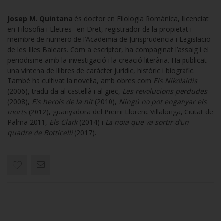
Josep M. Quintana
és doctor en Filologia Romànica, llicenciat
en Filosofia i Lletres i en Dret, registrador de la propietat i
membre de número de l’Acadèmia de Jurisprudència i Legislació
de les Illes Balears. Com a escriptor, ha compaginat l’assaig i el
periodisme amb la investigació i la creació literària. Ha publicat
una vintena de llibres de caràcter jurídic, històric i biogràfic.
També ha cultivat la novel·la, amb obres com
Els Nikolaidis
(2006), traduïda al castellà i al grec,
Les revolucions perdudes
(2008),
Els herois de la nit
(2010),
Ningú no pot enganyar els
morts
(2012), guanyadora del Premi Llorenç Villalonga, Ciutat de
Palma 2011,
Els Clark
(2014) i
La noia que va sortir d’un
quadre de Botticelli
(2017).