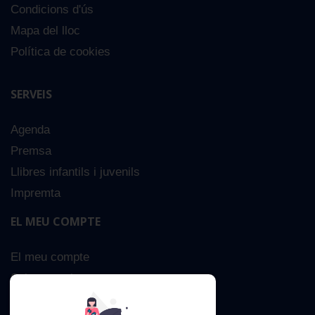
Condicions d'ús
Mapa del lloc
Política de cookies
SERVEIS
Agenda
Premsa
Llibres infantils i juvenils
Impremta
EL MEU COMPTE
El meu compte
Sobre nosaltres
Cerca Avançada