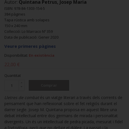
Autor:
Quintana Petrus, Josep Maria
ISBN: 978-84-1303-154-5
384 pàgines
Tapa rústica amb solapes
150 x 240 mm
Col·lecció: Lo Marraco Nº 359
Data de publicació: Gener 2020
Veure primeres pàgines
Disponibilitat:
En existència
22,00 €
Quantitat
Comprar
Lletres de combat
és un viatge literari a través dels corrents de
pensament que han reflexionat sobre el fet religiós durant el
darrer segle. Josep M. Quintana proposa en aquest llibre una
debat intel·lectual entre dos germans de mirada i personalitat
divergents. Un és un intel·lectual de pedra picada, mesurat i fidel
a l’ortodòxia, però que no defuig el diàleg. La passió i la