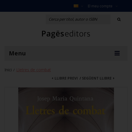
El meu compte
Menu
Inici
Lletres de combat
/
LLIBRE PREVI
/
SEGÜENT LLIBRE