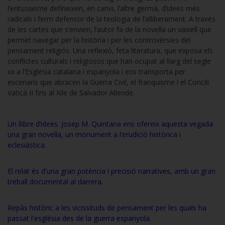
l’entusiasme defineixen, en canvi, l’altre germà, d’idees més
radicals i ferm defensor de la teologia de l’alliberament. A través
de les cartes que s’envien, l’autor fa de la novel·la un vaixell que
permet navegar per la història i per les controvèrsies del
pensament religiós. Una reflexió, feta literatura, que exposa els
conflictes culturals i religiosos que han ocupat al llarg del segle
xx a l’Església catalana i espanyola i ens transporta per
escenaris que abracen la Guerra Civil, el franquisme i el Concili
Vaticà II fins al Xile de Salvador Allende.
Un llibre d’idees. Josep M. Quintana ens ofereix aquesta vegada
una gran novel·la, un monument a l’erudició històrica i
eclesiàstica.
El relat és d'una gran potència i precisió narratives, amb un gran
treball documental al darrera.
Repàs històric a les vicissituds de pensament per les quals ha
passat l'església des de la guerra espanyola.